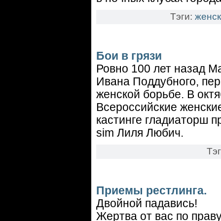
Тэги:
женск
Бои в грязи
Ровно 100 лет назад М
Ивана Поддубного, пер
женской борьбе. В октя
Всероссийские женские
кастинге гладиаторш п
sim Лиля Любич.
Тэ
Приемы рестлинга.
Двойной падавись!
Жеpтва от вас по пpаву