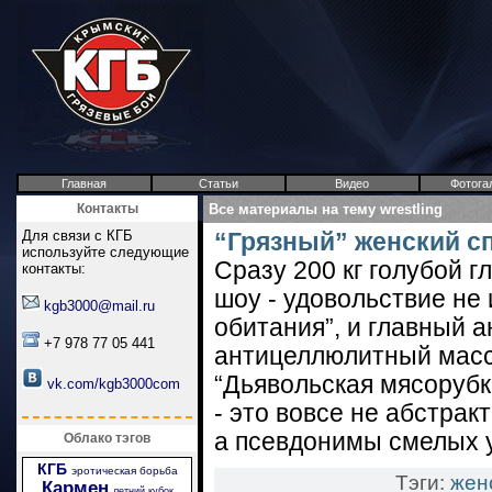
Главная
Статьи
Видео
Фотога
Контакты
Все материалы на тему wrestling
Для связи с КГБ
“Грязный” женский с
используйте следующие
Сразу 200 кг голубой 
контакты:
шоу - удовольствие не 
kgb3000@mail.ru
обитания”, и главный 
+7 978 77 05 441
антицеллюлитный мас
“Дьявольская мясорубка
vk.com/kgb3000com
- это вовсе не абстра
а псевдонимы смелых у
Облако тэгов
КГБ
эротическая борьба
Тэги:
жен
Кармен
летний кубок