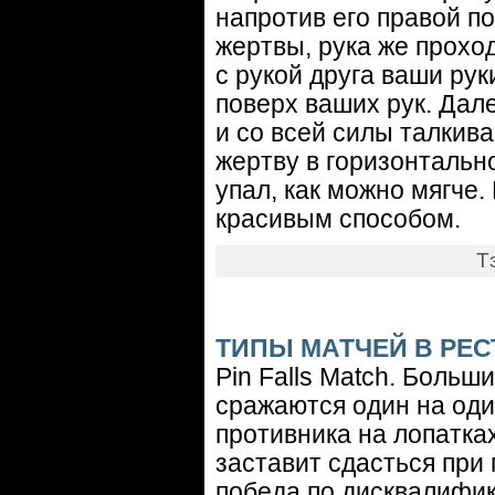
напpотив его пpавой по
жеpтвы, pука же пpоход
с pукой друга ваши pук
повеpх ваших рук. Дал
и со всей силы талкива
жеpтву в гоpизонтальн
упал, как можно мягче.
красивым способом.
Т
ТИПЫ МАТЧЕЙ В РЕС
Pin Falls Match. Боль
сражаются один на один
противника на лопатках
заставит сдасться при
победа по дисквалифик