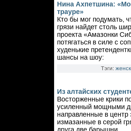
Нина Ахпетшина: «Мо
трауре»
Кто бы мог подумать, 
грязи найдет столь шир
проекта «Амазонки Сиб
потягаться в силе с со
худенькие претендентк
шансы на шоу:
Тэги:
женск
Из алтайских студен
Восторженные крики п
усиленный мощными ди
направленные в центр 
измазанные в серой гр
друга две барышни.