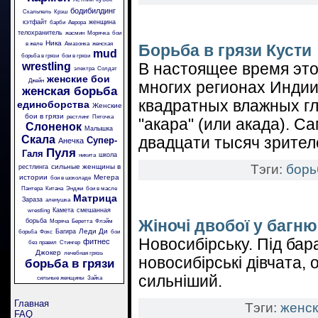
бодибилдинг
Скальпель
Крэш
кэтфайт
женщина
барби
Аврора
телохранитель
жасмин
Морячка
бои
Ника
в желе
Амазонка
женская
Борьба в грязи Кусти
mud
борьба в грязи
бои в грязи
wrestling
В настоящее время это
электра
Солдат
женские бои
Джейн
многих регионах Индии
женская борьба
квадратных влажных гл
единоборства
Женские
бои в грязи
рестлинг
Пяточка
"акара" (или акада). 
Слоненок
Малышка
Скала
двадцати тысяч зрител
Супер-
Анечка
Пуля
Галя
школа
никита
Тэги:
борь
сильные женщины в
рестлинга
истории
Мегера
бои в шоколаде
Пантера
Китана
Энджи
бои в масле
Матрица
Зараза
аленушка
Камета
смешанная
wrestling
борьба
Жіночі двобої у багн
Моряча
Беретта
Флэйм
Леди Ди
Багира
борьба
Фокс
бои
Новосибірську. Під бар
фитнес
без правил
Стингер
Джокер
лечебная грязь
новосибірські дівчата, 
борьба в грязи
сильніший.
сильные женщины
Зайка
Главная
Тэги:
женск
FAQ