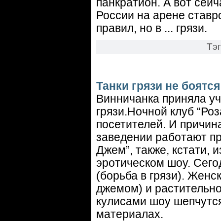
панкратион. А вот сей
России на арене ставр
правил, но в ... грязи.
Тэ
Танки грязи не боятся
Винничанка приняла уча
грязи.Ночной клуб “Роз
посетителей. И причин
заведении работают пр
Джем”, также, кстати,
эротическом шоу. Сег
(борьба в грязи). Женс
джемом) и растительно
кулисами шоу шепчутся
материалах.