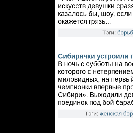
искусств девушки сраз
казалось бы, шоу, если
окажется грязь…
Тэги:
борьб
Сибирячки устроили 
В ночь с субботы на в
которого с нетерпение
миловидных, на первый
чемпионки впервые про
Сибири». Выходили де
поединок под бой бара
Тэги:
женская бо