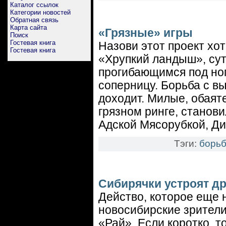
Каталог ссылок
Категории новостей
Обратная связь
Карта сайта
«Грязные» игры
Поиск
Гостевая книга
Назови этот проект х
Гостевая книга
«Хрупкий ландыш», сут
прогибающимся под но
соперницу. Борьба с в
доходит. Милые, обаят
грязном ринге, станови
Адской Мясорубкой, Д
Тэги:
борьб
Сибирячки устроят др
Действо, которое еще н
новосибирские зрители 
«Рай». Если коротко, 