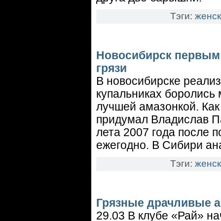
Тэги:
женск
Новосибирск первым 
грязи
В новосибирске реализ
купальниках боролись 
лучшей амазонкой. Как
придумал Владислав Па
лета 2007 года после 
ежегодно. В Сибири ана
Тэги:
женск
Грязные драчливые а
29.03 В клубе «Рай» на