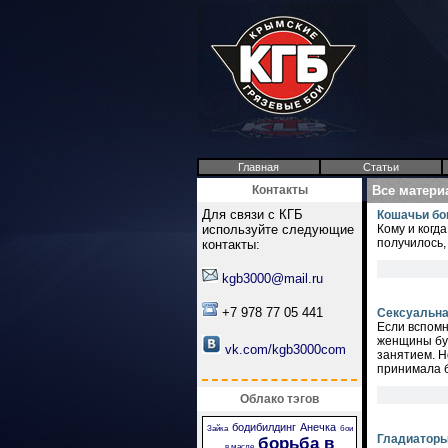
Главная
Статьи
Контакты
Все матери
Для связи с КГБ
Кошачьи бои
используйте следующие
Кому и когд
получилось,
контакты:
kgb3000@mail.ru
+7 978 77 05 441
Сексуальна
Если вспомн
женщины буд
vk.com/kgb3000com
занятием. Н
принимала б
Облако тэгов
бодибилдинг
Анечка
Зайка
бои
Гладиаторы
борьба в
в масле