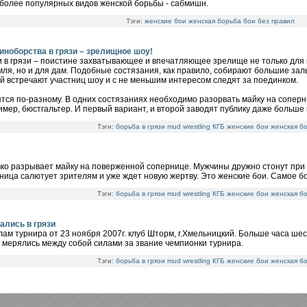
более популярных видов женской борьбы - сабмишн.
Тэги:
женские бои
женская борьба
бои без правил
иноборства в грязи – зрелищное шоу!
 в грязи – поистине захватывающее и впечатляющее зрелище не только для
ля, но и для дам. Подобные состязания, как правило, собирают большие залы
й встречают участниц шоу и с не меньшим интересом следят за поединком.
тся по-разному. В одних состязаниях необходимо разорвать майку на соперниц
имер, бюстгальтер. И первый вариант, и второй заводят публику даже больше 
Тэги:
борьба в грязи
mud wrestling
КГБ
женские бои
женская б
ко разрывает майку на поверженной сопернице. Мужчины дружно стонут при 
ица салютует зрителям и уже ждет новую жертву. Это женские бои. Самое б
Тэги:
борьба в грязи
mud wrestling
КГБ
женские бои
женская б
ались в грязи
ам турнира от 23 ноября 2007г. клуб Шторм, г.Хмельницкий. Больше часа шес
 мерялись между собой силами за звание чемпионки турнира.
Тэги:
борьба в грязи
mud wrestling
КГБ
женские бои
женская б