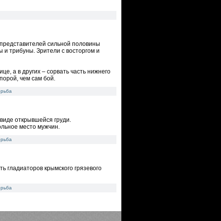
 представителей сильной половины
 и трибуны. Зрители с восторгом и
е, а в других – сорвать часть нижнего
порой, чем сам бой.
орьба
виде открывшейся груди.
ольное место мужчин.
орьба
ть гладиаторов крымского грязевого
орьба