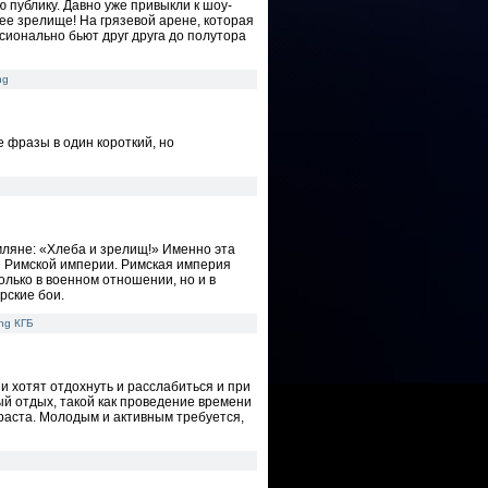
 публику. Давно уже привыкли к шоу-
ее зрелище! На грязевой арене, которая
сионально бьют друг друга до полутора
ng
е фразы в один короткий, но
мляне: «Хлеба и зрелищ!» Именно эта
я Римской империи. Римская империя
лько в военном отношении, но и в
рские бои.
ng
КГБ
и хотят отдохнуть и расслабиться и при
й отдых, такой как проведение времени
зраста. Молодым и активным требуется,