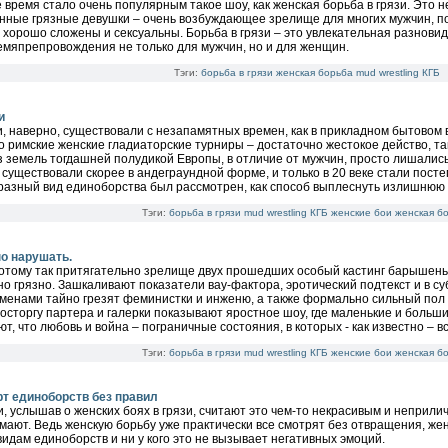
 время стало очень популярным такое шоу, как женская борьба в грязи. Это 
ные грязные девушки – очень возбуждающее зрелище для многих мужчин, по
, хорошо сложены и сексуальны. Борьба в грязи – это увлекательная разнови
емяпрепровождения не только для мужчин, но и для женщин.
Тэги:
борьба в грязи
женская борьба
mud wrestling
КГБ
и
, наверно, существовали с незапамятных времен, как в прикладном бытовом 
о римские женские гладиаторские турниры – достаточно жестокое действо, та
 земель тогдашней полудикой Европы, в отличие от мужчин, просто лишались 
 существовали скорее в андеграундной форме, и только в 20 веке стали пост
разный вид единоборства был рассмотрен, как способ выплеснуть излишнюю 
Тэги:
борьба в грязи
mud wrestling
КГБ
женские бои
женская б
но нарушать.
отому так притягательно зрелище двух прошедших особый кастинг барышень,
о грязно. Зашкаливают показатели вау-фактора, эротический подтекст и в с
менами тайно грезят феминистки и инженю, а также формально сильный пол в
восторгу партера и галерки показывают яростное шоу, где маленькие и больш
т, что любовь и война – пограничные состояния, в которых - как известно – в
Тэги:
борьба в грязи
mud wrestling
КГБ
женские бои
женская б
рт единоборств без правил
, услышав о женских боях в грязи, считают это чем-то некрасивым и неприлич
умают. Ведь женскую борьбу уже практически все смотрят без отвращения, ж
идам единоборств и ни у кого это не вызывает негативных эмоций.