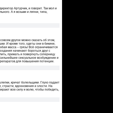
иректор Артурчик, и говорит. Так мол и
ьного. А я возьми и ляпни, типа,
 совсем другое можно сказать об этом,
ки. И кроме того, одеты они в бикини,
юбая масса – грязь! Всё ограничивается
оздания начинают бороться друг с
лить, прижать и повергнуть соперницу.
т сильнейшее сексуальное возбуждение и
препаратов для повышения потенции.
епки, кричат болельщики. Глухо падает
, страсти, вдохновения и злости. На
бирают всю силу и волю, чтобы победить,