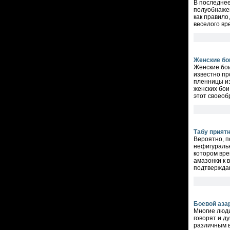
В последнее
полуобнажен
как правило
веселого вр
Женские бо
Женские бои
известно пр
пленницы из
женских бои
этот своеоб
Табу прият
Вероятно, п
нефигуральн
котором вре
амазонки к 
подтверждаю
Боевой аза
Многие люди
говорят и д
различным в