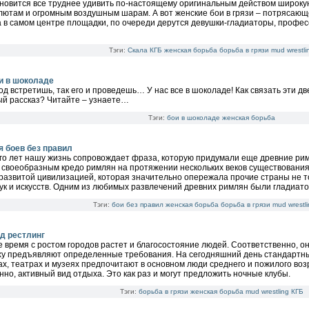
новится все труднее удивить по-настоящему оригинальным действом широкую
лютам и огромным воздушным шарам. А вот женские бои в грязи – потрясающ
 в самом центре площадки, по очереди дерутся девушки-гладиаторы, профес
Тэги:
Скала
КГБ
женская борьба
борьба в грязи
mud wrestli
и в шоколаде
од встретишь, так его и проведешь… У нас все в шоколаде! Как связать эти дв
й рассказ? Читайте – узнаете…
Тэги:
бои в шоколаде
женская борьба
я боев без правил
го лет нашу жизнь сопровождает фраза, которую придумали еще древние ри
своеобразным кредо римлян на протяжении нескольких веков существовани
развитой цивилизацией, которая значительно опережала прочие страны не то
ук и искусств. Одним из любимых развлечений древних римлян были гладиато
Тэги:
бои без правил
женская борьба
борьба в грязи
mud wrestli
д рестлинг
 время с ростом городов растет и благосостояние людей. Соответственно, он
ху предъявляют определенные требования. На сегодняшний день стандартны
ах, театрах и музеях предпочитают в основном люди среднего и пожилого во
нно, активный вид отдыха. Это как раз и могут предложить ночные клубы.
Тэги:
борьба в грязи
женская борьба
mud wrestling
КГБ