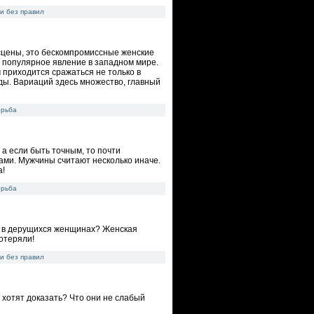
и без правил
сцены, это бескомпромиссные женские
о популярное явление в западном мире.
 приходится сражаться не только в
яды. Вариаций здесь множество, главный
орьба
а если быть точным, то почти
ами. Мужчины считают несколько иначе.
а!
орьба
го в дерущихся женщинах? Женская
потеряли!
и без правил
 хотят доказать? Что они не слабый