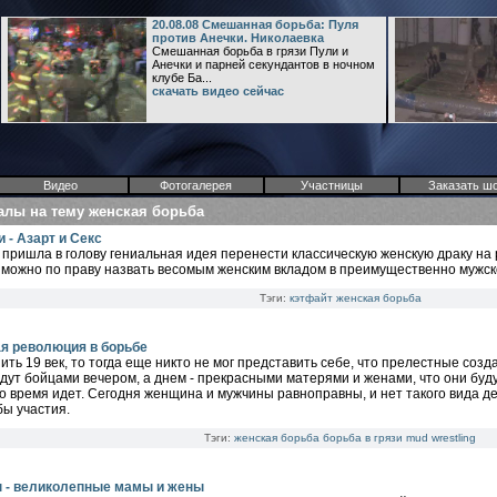
20.08.08 Смешанная борьба: Пуля
против Анечки. Николаевка
Смешанная борьба в грязи Пули и
Анечки и парней секундантов в ночном
клубе Ба...
скачать видео сейчас
Видео
Фотогалерея
Участницы
Заказать ш
алы на тему женская борьба
 - Азарт и Секс
а пришла в голову гениальная идея перенести классическую женскую драку на р
 можно по праву назвать весомым женским вкладом в преимущественно мужск
Тэги:
кэтфайт
женская борьба
я революция в борьбе
ить 19 век, то тогда еще никто не мог представить себе, что прелестные созд
ут бойцами вечером, а днем - прекрасными матерями и женами, что они буд
о время идет. Сегодня женщина и мужчины равноправны, и нет такого вида д
ы участия.
Тэги:
женская борьба
борьба в грязи
mud wrestling
 - великолепные мамы и жены