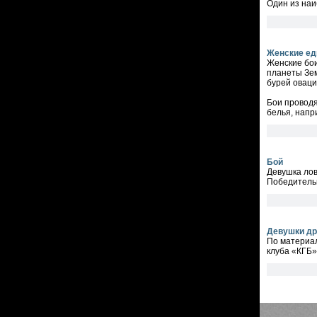
Один из наи
Женские ед
Женские бои
планеты Зем
бурей оваци
Бои проводя
белья, напр
Бой
Девушка лов
Победительн
Девушки др
По материал
клуба «КГБ»