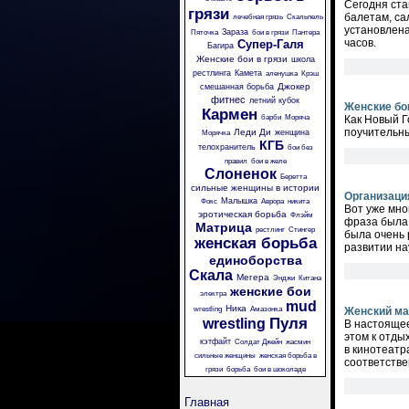
Сегодня ста
грязи
балетам, са
лечебная грязь
Скальпель
установлена
Зараза
Пяточка
бои в грязи
Пантера
часов.
Супер-Галя
Багира
Женские бои в грязи
школа
рестлинга
Камета
аленушка
Крэш
Джокер
смешанная борьба
фитнес
летний кубок
Женские бо
Кармен
барби
Моряча
Как Новый Г
поучительны
Леди Ди
женщина
Морячка
КГБ
телохранитель
бои без
правил
бои в желе
Слоненок
Беретта
сильные женщины в истории
Организаци
Малышка
Фокс
Аврора
никита
Вот уже мно
эротическая борьба
Флэйм
фраза была 
Матрица
рестлинг
Стингер
была очень 
женская борьба
развитии на
единоборства
Скала
Мегера
Энджи
Китана
женские бои
электра
mud
Ника
wrestling
Амазонка
Женский ма
Пуля
wrestling
В настоящее
этом к отды
кэтфайт
Солдат Джейн
жасмин
в кинотеатр
сильные женщины
женская борьба в
соответстве
грязи
борьба
бои в шоколаде
Главная