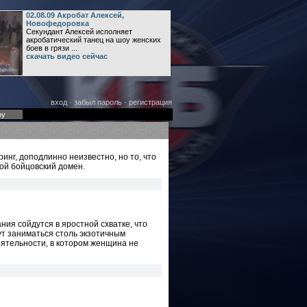
02.08.09 Акробат Алексей,
Новофедоровка
Секундант Алексей исполняет
акробатический танец на шоу женских
боев в грязи ...
скачать видео сейчас
вход
·
забыл пароль
·
регистрация
оу
инг, доподлинно неизвестно, но то, что
ой бойцовский домен.
ания сойдутся в яростной схватке, что
ут заниматься столь экзотичным
еятельности, в котором женщина не