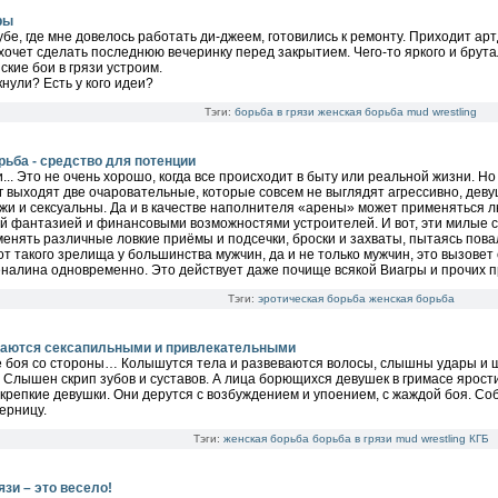
ры
убе, где мне довелось работать ди-джеем, готовились к ремонту. Приходит артд
 хочет сделать последнюю вечеринку перед закрытием. Чего-то яркого и брутал
ские бои в грязи устроим.
ткнули? Есть у кого идеи?
Тэги:
борьба в грязи
женская борьба
mud wrestling
рьба - средство для потенции
... Это не очень хорошо, когда все происходит в быту или реальной жизни. Но
нг выходят две очаровательные, которые совсем не выглядят агрессивно, девуш
жи и сексуальны. Да и в качестве наполнителя «арены» может применяться л
й фантазией и финансовыми возможностями устроителей. И вот, эти милые с
менять различные ловкие приёмы и подсечки, броски и захваты, пытаясь пова
от такого зрелища у большинства мужчин, да и не только мужчин, это вызове
налина одновременно. Это действует даже почище всякой Виагры и прочих 
Тэги:
эротическая борьба
женская борьба
аются сексапильными и привлекательными
боя со стороны… Колышутся тела и развеваются волосы, слышны удары и шл
. Слышен скрип зубов и суставов. А лица борющихся девушек в гримасе ярости
 крепкие девушки. Они дерутся с возбуждением и упоением, с жаждой боя. Со
ерницу.
Тэги:
женская борьба
борьба в грязи
mud wrestling
КГБ
язи – это весело!