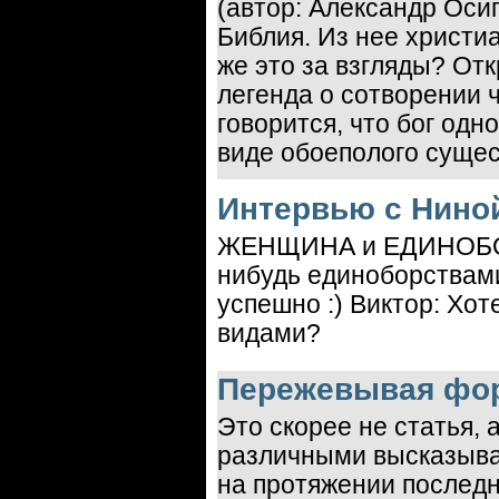
(автор: Александр Оси
Библия. Из нее христи
же это за взгляды? От
легенда о сотворении ч
говорится, что бог од
виде обоеполого сущес
Интервью с Ниной
ЖЕНЩИНА и ЕДИНОБОРС
нибудь единоборствами
успешно :) Виктор: Хо
видами?
Пережевывая фо
Это скорее не статья,
различными высказыва
на протяжении последне