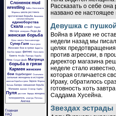
Слоненок
mud
Рассказать о себе она 
wrestling
Зайка
бои в масле
названо ее настоящее 
школа рестлинга
Морячка
эротическая борьба
Амазонка
сильные женщины
единоборства
Девушка с пушко
Скала
кэтфайт
Энджи
Мегера
Леди Ди
аленушка
Война в Ираке не оста
женская борьба
недели назад мы писал
Крэш
никита
бои в шоколаде
Супер-Галя
бои в грязи
целях предотвращения 
Женские бои в грязи
Беретта
фитнес
бои без правил
бои в желе
против агрессии, в пр
Камета
Флэйм
Пантера
борьба
Матрица
Ника
директор магазина реш
Солдат Джейн
борьба в грязи
неделе стало известно
Кармен
женские
бои
которая отличается св
бодибилдинг
Скальпель
сильные женщины в истории
Ираку, обратилось сра
Зараза
женская борьба в грязи
Моряча
Багира
смешанная борьба
Китана
готовность хоть завтра
Малышка
жасмин
Стингер
барби
Пуля
Саддама Хусейна.
женщина
рестлинг
Аврора
телохранитель
электра
Пяточка
Анечка
Звездах эстрады
Главная
FAQ