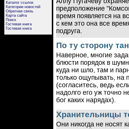
Аллу Пугачеву охраняе
Каталог ссылок
Категории новостей
предположение "Комсо
Обратная связь
время появляется на в
Карта сайта
Поиск
с кем это она все врем
Гостевая книга
Гостевая книга
подруга.
По ту сторону та
Наверное, многие зада
блюсти порядок в шумн
куда ни шло, там и пар
только ощупывать, на
(согласитесь, ведь есл
надолго его уж точно н
бог каких нарядах).
Хранительницы т
Они никогда не носят 