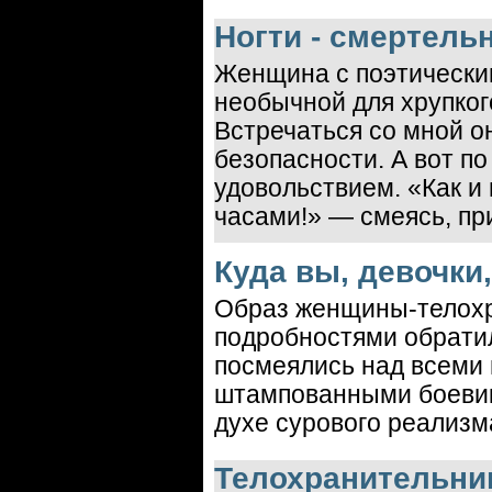
Ногти - смертель
Женщина с поэтически
необычной для хрупког
Встречаться со мной о
безопасности. А вот п
удовольствием. «Как и
часами!» — смеясь, пр
Куда вы, девочки,
Образ женщины-телохра
подробностями обрати
посмеялись над всеми н
штампованными боевик
духе сурового реализм
Телохранительни