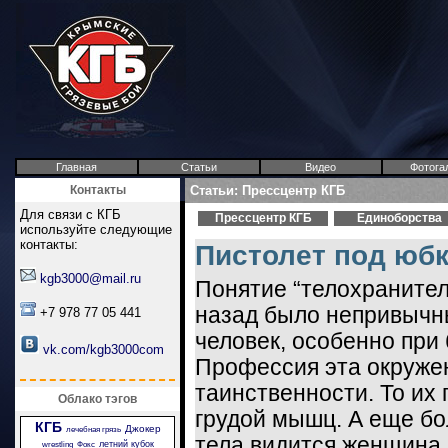
Главная
Статьи
Видео
Фотога
Контакты
Статьи: Прессцентр КГБ
Для связи с КГБ
Прессцентр КГБ
Единоборства
используйте следующие
контакты:
Пистолет под юб
kgb3000@mail.ru
Понятие “телохранител
назад было непривычн
+7 978 77 05 441
человек, особенно при
vk.com/kgb3000com
Профессия эта окруже
таинственности. То их 
Облако тэгов
грудой мышц. А еще бо
КГБ
Джокер
лечебная грязь
тела видится женщина.
летний кубок
wrestling
Фокс