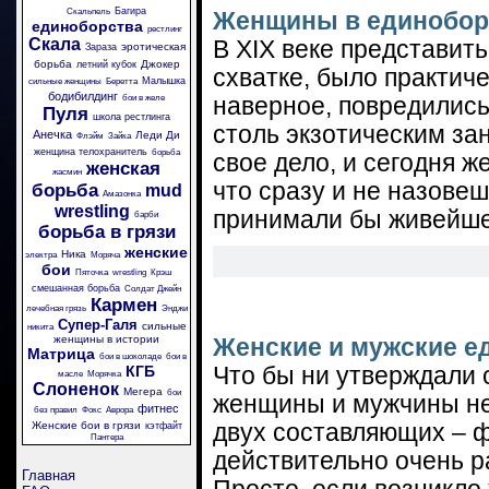
Багира
Скальпель
Женщины в единобор
единоборства
рестлинг
Скала
В XIX веке представит
эротическая
Зараза
борьба
Джокер
летний кубок
схватке, было практич
Малышка
сильные женщины
Беретта
бодибилдинг
бои в желе
наверное, повредились
Пуля
школа рестлинга
столь экзотическим за
Анечка
Леди Ди
Флэйм
Зайка
женщина телохранитель
борьба
свое дело, и сегодня 
женская
жасмин
что сразу и не назовеш
борьба
mud
Амазонка
wrestling
принимали бы живейше
барби
борьба в грязи
женские
Ника
электра
Моряча
бои
Пяточка
wrestling
Крэш
смешанная борьба
Солдат Джейн
Кармен
лечебная грязь
Энджи
Супер-Галя
сильные
никита
женщины в истории
Женские и мужские е
Матрица
бои в шоколаде
бои в
КГБ
Что бы ни утверждали 
масле
Морячка
Слоненок
Мегера
бои
женщины и мужчины не 
фитнес
без правил
Фокс
Аврора
Женские бои в грязи
двух составляющих – ф
кэтфайт
Пантера
действительно очень р
Главная