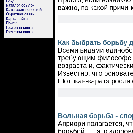
Просто, если возникло
FAQ
Каталог ссылок
важно, по какой причи
Категории новостей
Обратная связь
Карта сайта
Поиск
Гостевая книга
Гостевая книга
Как быбрать борьбу 
Всеми видами единобор
требующим философско
возраста и, фактически
Известно, что основат
Шотокан-каратэ росли
Вольная борьба - сп
Априори полагается, ч
борьбой, — это здоров