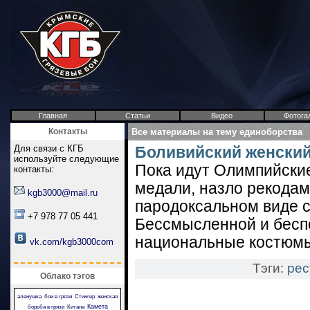
Главная
Статьи
Видео
Фотога
Контакты
Все материалы на тему единоборства
Для связи с КГБ
Боливийский женский
используйте следующие
Пока идут Олимпийские
контакты:
медали, назло рекодам
kgb3000@mail.ru
пародоксальном виде с
+7 978 77 05 441
Бессмысленной и бесп
национальные костюмы 
vk.com/kgb3000com
Тэги:
рес
Облако тэгов
аленушка
бои в грязи
Стингер
женская
Камета
борьба в грязи
Китана