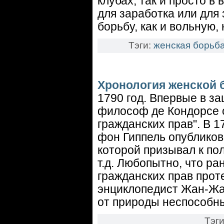
клубах, так и просто 
для заработка или для
борьбу, как и вольную,
Тэги:
женская борьб
Хронология женской
1790 год. Впервые в з
философ де Кондорсе 
гражданских прав". В 
фон Гиппель опубликов
которой призывал к по
т.д. Любопытно, что р
гражданских прав прот
энциклопедист Жан-Жа
от природы неспособн
Тэг