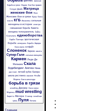
борьба
фитнес
женская
борьба в грязи
Энджи
бои без правил
Матрица
Солдат Джейн
женские бои
Фокс
Женские бои в грязи
Крэш
бои в
КГБ
сильные
масле
Амазонка
женщины в истории
электра
смешанная борьба
Камета
женщина телохранитель
Зайка
единоборства
Скальпель
эротическая
барби
Пантера
борьба
аленушка
борьба
Аврора
кэтфайт
бои в желе
Слоненок
Зараза
никита
Супер-Галя
сильные женщины
Кармен
Леди Ди
Скала
Малышка
бодибилдинг
Анечка
Ника
летний кубок
Багира
рестлинг
школа рестлинга
жасмин
Флэйм
Моряча
бои в шоколаде
борьба в грязи
Джокер
wrestling
бои в грязи
mud wrestling
Морячка
Мегера
Беретта
Стингер
лечебная
Пуля
грязь
Китана
Главная