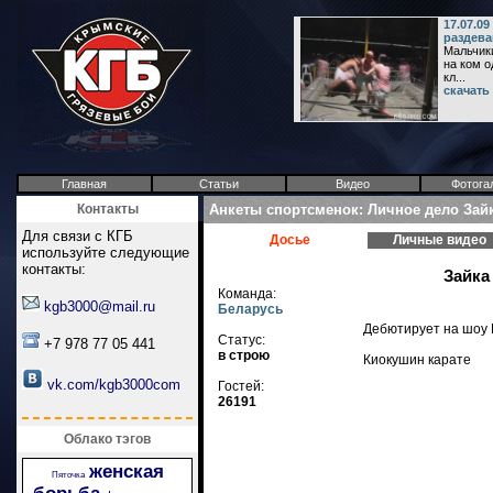
17.07.0
раздева
Мальчики
на ком о
кл...
скачать
Главная
Статьи
Видео
Фотога
Контакты
Анкеты спортсменок: Личное дело Зайк
Для связи с КГБ
Досье
Личные видео
используйте следующие
контакты:
Зайка
Команда:
kgb3000@mail.ru
Беларусь
Дебютирует на шоу 
Статус:
+7 978 77 05 441
в строю
Киокушин карате
vk.com/kgb3000com
Гостей:
26191
Облако тэгов
женская
Пяточка