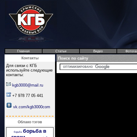
Главная
Статьи
Видео
Фотога
Контакты
Поиск по сайту
Для связи с КГБ
используйте следующие
контакты:
kgb3000@mail.ru
+7 978 77 05 441
vk.com/kgb3000com
Облако тэгов
борьба в
борьба