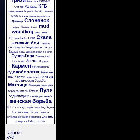
грязи
кэтфайт
Амазонка
КГБ
Малышка
Стингер
смешанная борьба
летний
Флэйм
кубок
Моряча
сильные женщины
Слоненок
Джокер
mud
жасмин
Солдат Джейн
wrestling
Фокс
никита
Скала
Ника
Пяточка
барби
женские бои
Багира
сильные женщины в истории
Зараза
Крэш
женская борьба в грязи
Супер-Галя
бои в масле
Анечка
Скальпель
Морячка
Кармен
лечебная грязь
единоборства
Женские
бои в грязи
Леди Ди
бои в грязи
эротическая борьба
Матрица
Мегера
женщина
Пуля
телохранитель
Камета
бодибилдинг
школа рестлинга
женская борьба
бои в шоколаде
Аврора
wrestling
Энджи
бои без правил
Китана
Беретта
фитнес
электра
бои в желе
Пантера
аленушка
Зайка
рестлинг
Главная
FAQ