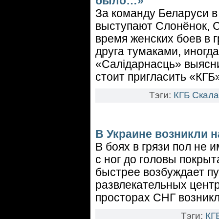
было…»
За команду Беларуси в
выступают Слонёнок, С
время женских боев в 
друга тумаками, иногд
«Салідарнасць» выясни
стоит пригласить «КГБ»
Тэги:
КГБ
Скала
В Украине возникли 
В боях в грязи пол не 
с ног до головы покрыт
быстрее возбуждает пу
развлекательных центр
просторах СНГ возникл
Тэги:
КГ