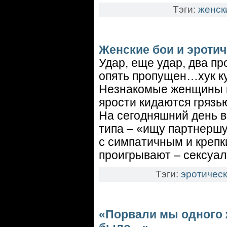
Тэги:
женск
Женские бои и эроти
Удар, еще удар, два пр
опять пропущен…хук к
Незнакомые женщины и
ярости кидаются грязью
На сегодняшний день в
типа – «ищу партнершу
с симпатичным и крепк
проигрывают – сексуал
Тэги:
эротическ
«Порвали мы одного ж