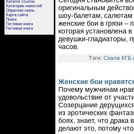
Сегодня становится вс
Каталог ссылок
Категории новостей
оригинальным действом
Обратная связь
шоу-балетам, салютам
Карта сайта
Поиск
женские бои в грязи –
Гостевая книга
Гостевая книга
которая установлена в
девушки-гладиаторы, п
часов.
Тэги:
Скала
КГБ
Женские бои нравятс
Почему мужчинам нрав
удовольствие от участи
Созерцание дерущихся,
из эротических фантаз
боях, знает, что драка
делают это, потому что