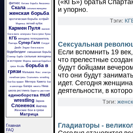
(«КГБ») братья Спарта
фитнес
Китана
борьба
Амазонка
Скала
и упорно.
сильные женщины
женская борьба
эротическая борьба
кэтфайт
Тэги:
КГ
летний кубок
Морячка
Кармен
Пуля
жасмин
бои в желе
аленушка
бои в грязи
Крэш
КГБ
женщина телохранитель
Супер-Галя
Сексуальная революц
Пантера
Солдат
Джейн
Энджи
бои в масле
Если вспомнить 19 век,
бодибилдинг
смешанная борьба
сильные женщины
Стингер
барби
что прелестные создан
в истории
Моряча
женская борьба в
борьба в
будут бойцами вечером
грязи
Флэйм
грязи
Малышка
Фокс
электра
что они будут занимат
лечебная грязь
Скальпель
wrestling
идет. Сегодня женщина
Мегера
Камета
бои без правил
бои
Ника
Багира
в шоколаде
никита
деятельности, в котор
школа рестлинга
Беретта
рестлинг
mud
единоборства
wrestling
Тэги:
женск
Зараза
Слоненок
Анечка
Женские бои в грязи
Матрица
Гладиаторы - велик
Главная
FAQ