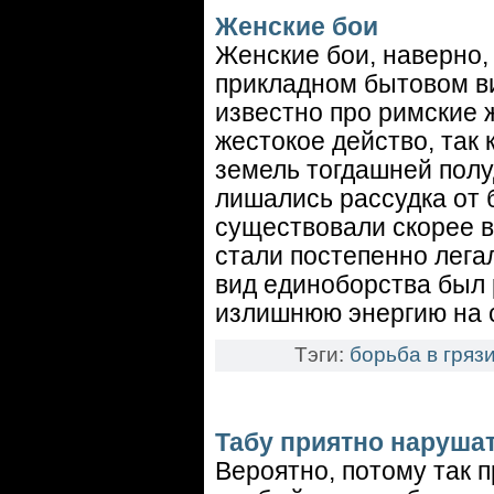
Женские бои
Женские бои, наверно,
прикладном бытовом ви
известно про римские 
жестокое действо, так
земель тогдашней полу
лишались рассудка от б
существовали скорее в
стали постепенно лега
вид единоборства был 
излишнюю энергию на 
Тэги:
борьба в гряз
Табу приятно нарушат
Вероятно, потому так 