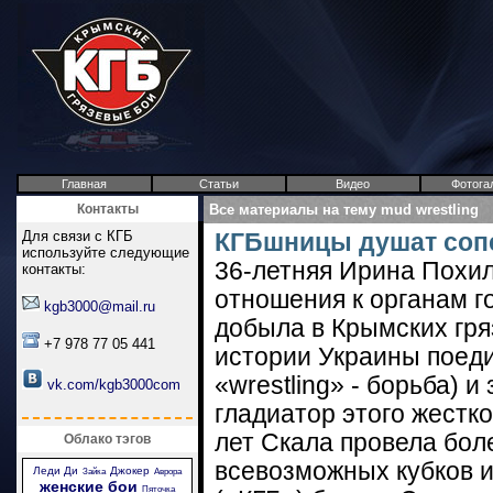
Главная
Статьи
Видео
Фотога
Контакты
Все материалы на тему mud wrestling
Для связи с КГБ
КГБшницы душат сопе
используйте следующие
36-летняя Ирина Похил
контакты:
отношения к органам г
kgb3000@mail.ru
добыла в Крымских гряз
+7 978 77 05 441
истории Украины поеди
«wrestling» - борьба) 
vk.com/kgb3000com
гладиатор этого жестк
лет Скала провела бол
Облако тэгов
всевозможных кубков и
Леди Ди
Джокер
Зайка
Аврора
женские бои
Пяточка