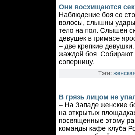
Они восхищаются се
Наблюдение боя со ст
волосы, слышны удары 
тело на пол. Слышен с
девушек в гримасе ярос
– две крепкие девушки
жаждой боя. Собирают 
соперницу.
Тэги:
женская
В грязь лицом не упал
– На Западе женские б
на открытых площадках
посвященные этому раз
команды кафе-клуба Ро