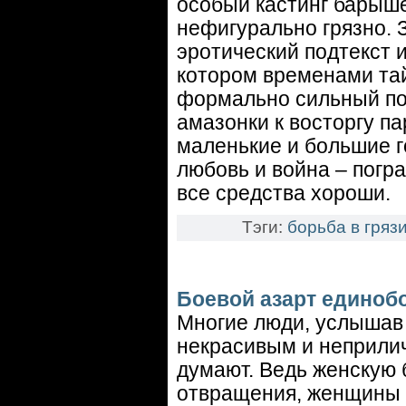
особый кастинг барыше
нефигурально грязно. 
эротический подтекст 
котором временами тай
формально сильный пол
амазонки к восторгу па
маленькие и большие г
любовь и война – погра
все средства хороши.
Тэги:
борьба в гряз
Боевой азарт единоб
Многие люди, услышав о
некрасивым и неприлич
думают. Ведь женскую 
отвращения, женщины 