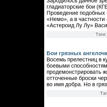
Зародилось данное зр
гладиаторские бои (КГ
Проведение подобных 
«Немо», а в частности
«Астероид Лу Лу» Вас
Тэги
Бои грязных ангелоч
Восемь прелестниц в к
боевыми способностями
продемонстрировать ж
отточенные броски чере
во имя добра. Но в гряз
Тэ