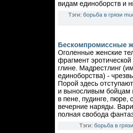
видам единоборств и н
Тэги:
борьба в грязи
mud
Бескомпромиссные же
Оголенные женские тел
фрагмент эротической 
глине. Мадрестлинг (и
единоборства) - чрезв
Порой здесь отступают
и выносливым бойцам п
в пене, пудинге, пюре,
вечерние наряды. Вари
полная свобода фантаз
Тэги:
борьба в гряз