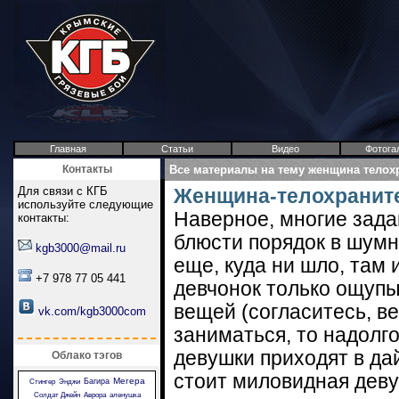
Главная
Статьи
Видео
Фотога
Контакты
Все материалы на тему женщина телох
Для связи с КГБ
Женщина-телохранит
используйте следующие
Наверное, многие зада
контакты:
блюсти порядок в шумн
kgb3000@mail.ru
еще, куда ни шло, там 
+7 978 77 05 441
девчонок только ощуп
вещей (согласитесь, в
vk.com/kgb3000com
заниматься, то надолго
девушки приходят в дай 
Облако тэгов
стоит миловидная девуш
Мегера
Багира
Стингер
Энджи
Солдат Джейн
Аврора
аленушка