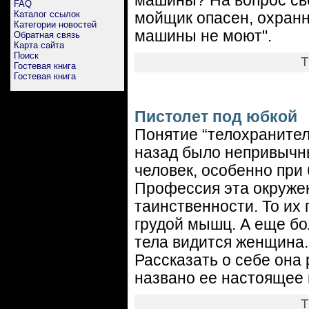
машины? На вопрос свое
FAQ
Каталог ссылок
мойщик опасен, охранн
Категории новостей
машины не моют".
Обратная связь
Карта сайта
Поиск
Т
Гостевая книга
Гостевая книга
Пистолет под юбкой
Понятие “телохранител
назад было непривычн
человек, особенно при
Профессия эта окруже
таинственности. То их 
грудой мышц. А еще бо
тела видится женщина.
Рассказать о себе она 
названо ее настоящее 
Т