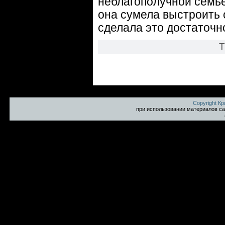
неблагополучной семье
она сумела выстроить 
сделала это достаточн
Т
Copyright К
при использовании материалов са