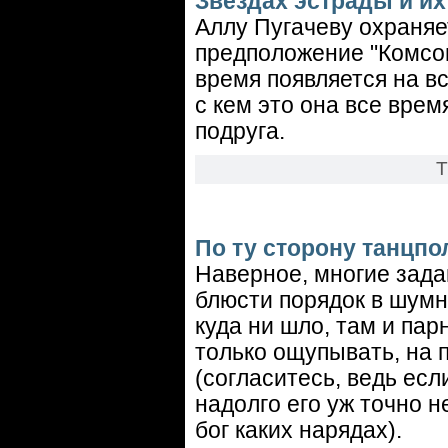
Звездах эстрады и и
Аллу Пугачеву охраняе
предположение "Комсо
время появляется на в
с кем это она все врем
подруга.
Т
По ту сторону танцпо
Наверное, многие зада
блюсти порядок в шумн
куда ни шло, там и пар
только ощупывать, на
(согласитесь, ведь есл
надолго его уж точно н
бог каких нарядах).