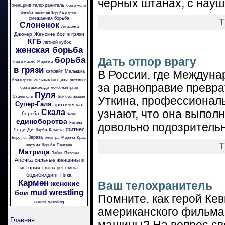
черных штанах, с науш
женщина телохранитель
бои в желе
Флэйм
женская борьба в грязи
смешанная борьба
Т
Слоненок
Амазонка
Джокер
Женские бои в грязи
КГБ
летний кубок
женская борьба
борьба
Дать отпор врагу
бои в масле
Морячка
в грязи
кэтфайт
Малышка
В России, где Междуна
бои в грязи
сильные женщины
рестлинг
за равноправие превра
бои в шоколаде
лечебная грязь
Пуля
Скальпель
бои без правил
Уткина, профессионал
Супер-Галя
эротическая
Скала
узнают, что она выполн
борьба
Фокс
единоборства
Китана
довольно подозрительн
фитнес
Леди Ди
Камета
барби
Зараза
Беретта
электра
Моряча
Крэш
Т
жасмин
борьба
Пантера
Матрица
Зайка
Пяточка
Анечка
сильные женщины в
истории
школа рестлинга
бодибилдинг
Ника
Кармен
женские
Ваш телохранитель
mud wrestling
бои
Помните, как герой Ке
никита
wrestling
американского фильма
Главная