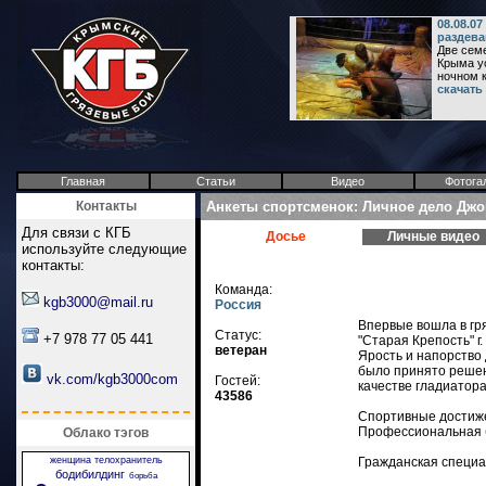
08.08.0
раздеван
Две сем
Крыма ус
ночном к
скачать
Главная
Статьи
Видео
Фотога
Контакты
Анкеты спортсменок: Личное дело Джо
Для связи с КГБ
Досье
Личные видео
используйте следующие
контакты:
Команда:
kgb3000@mail.ru
Россия
Впервые вошла в гря
Статус:
+7 978 77 05 441
"Старая Крепость" г.
ветеран
Ярость и напорство 
было принято решен
vk.com/kgb3000com
Гостей:
качестве гладиатор
43586
Спортивные достиж
Профессиональная 
Облако тэгов
женщина телохранитель
Гражданская специал
бодибилдинг
борьба