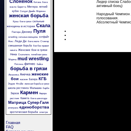
Слоненок
Лидер списка Слабое
Китана
бои в
активный боец)
Мегера
летний
масле
Беретта
кубок
Солдат Джейн
Морячка
Народный Чемпион Л
женская борьба
голосования.
сильные
Крэш
бои в грязи
Абсолютный Чемпион
Скала
женщины в истории
Пуля
Джокер
Пантера
кэтфайт
wrestling
сильные женщины
Леди Ди
Фокс
бои в желе
Стингер
смешанная борьба
бои без правил
Женские бои в грязи
никита
Ника
Скальпель
лечебная грязь
mud wrestling
Моряча
фитнес
Пяточка
Зайка
борьба в грязи
женские
Анечка
Амазонка
бои
КГБ
Багира
жасмин
Энджи
Флэйм
женская борьба в грязи
школа рестлинга
Малышка
барби
Кармен
Зараза
Аврора
Камета
рестлинг
бои в шоколаде
Матрица
Супер-Галя
единоборства
аленушка
эротическая борьба
электра
Главная
FAQ