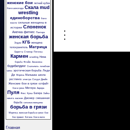
женские бои
летний кубок
Скала
mud
бои в шоколаде
wrestling
единоборства
бои в
сильные женщины в
масле
Слоненок
истории
Анечка
фитнес
Пантера
женская борьба
КГБ
женщина
Энджи
Матрица
телохранитель
Беретта
Стингер
Пяточка
Кармен
Ника
wrestling
борьба
Флэйм
Амазонка
бодибилдинг
Скальпель
лечебная
эротическая борьба
Леди
грязь
Ди
Малышка
школа
Моряча
рестлинга
электра
Солдат Джейн
Женские бои в грязи
кэтфайт
Мегера
бои в грязи
Аврора
Пуля
Багира
Фокс
Крэш
Зайка
Джокер
смешанная
никита
жасмин
борьба
сильные женщины
борьба в грязи
Морячка
женская борьба в грязи
бои
без правил
Китана
бои в желе
Главная