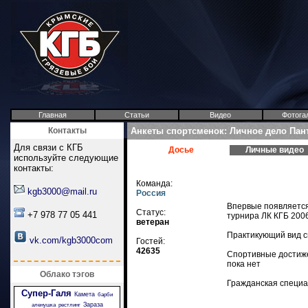
Главная
Статьи
Видео
Фотога
Контакты
Анкеты спортсменок: Личное дело Пан
Для связи с КГБ
Досье
Личные видео
используйте следующие
контакты:
Команда:
kgb3000@mail.ru
Россия
Впервые появляется 
Статус:
+7 978 77 05 441
турнира ЛК КГБ 200
ветеран
Практикующий вид сп
vk.com/kgb3000com
Гостей:
42635
Спортивные достиж
пока нет
Облако тэгов
Гражданская специа
Супер-Галя
Камета
барби
Зараза
аленушка
рестлинг