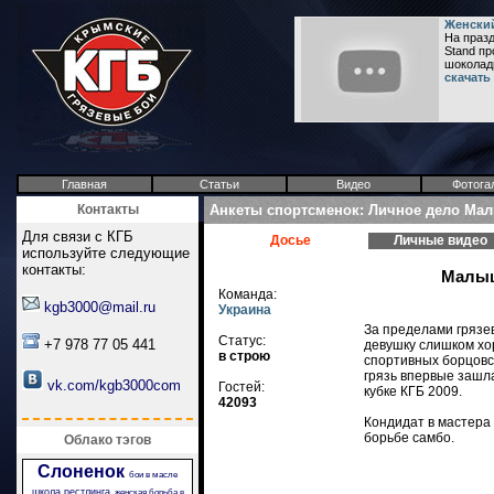
Женский
На праз
Stand пр
шоколадн
скачать
Главная
Статьи
Видео
Фотога
Контакты
Анкеты спортсменок: Личное дело Ма
Для связи с КГБ
Досье
Личные видео
используйте следующие
контакты:
Малы
Команда:
kgb3000@mail.ru
Украина
За пределами грязев
Статус:
+7 978 77 05 441
девушку слишком хо
в строю
спортивных борцовс
грязь впервые зашл
vk.com/kgb3000com
Гостей:
кубке КГБ 2009.
42093
Кондидат в мастера
борьбе самбо.
Облако тэгов
Слоненок
бои в масле
школа рестлинга
женская борьба в