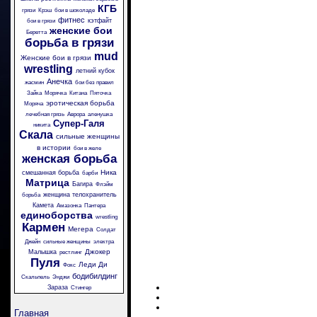
КГБ
грязи
Крэш
бои в шоколаде
фитнес
кэтфайт
бои в грязи
женские бои
Беретта
борьба в грязи
mud
Женские бои в грязи
wrestling
летний кубок
Анечка
жасмин
бои без правил
Зайка
Морячка
Китана
Пяточка
эротическая борьба
Моряча
лечебная грязь
Аврора
аленушка
Супер-Галя
никита
Скала
сильные женщины
в истории
бои в желе
женская борьба
Ника
смешанная борьба
барби
Матрица
Багира
Флэйм
женщина телохранитель
борьба
Камета
Амазонка
Пантера
единоборства
wrestling
Кармен
Мегера
Солдат
Джейн
сильные женщины
электра
Джокер
Малышка
рестлинг
Пуля
Леди Ди
Фокс
бодибилдинг
Скальпель
Энджи
Зараза
Стингер
Главная