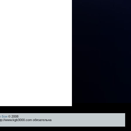
е Бои
© 2008
tp://www.kgb3000.com обязательна
k