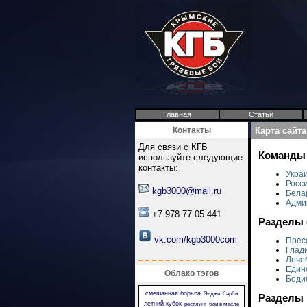
Главная
Статьи
Контакты
Карта сайт
Для связи с КГБ
Команды 
используйте следующие
контакты:
Укра
Росс
kgb3000@mail.ru
Бела
Адми
+7 978 77 05 441
Разделы 
vk.com/kgb3000com
Прес
Глад
Лече
Един
Облако тэгов
Боди
смешанная борьба
Энджи
барби
Разделы 
летний кубок
рестлинг
бои в масле