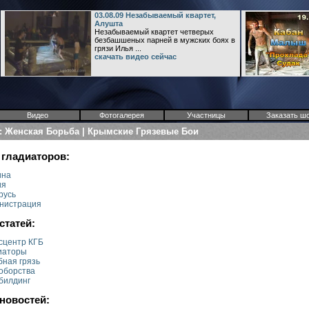
03.08.09 Незабываемый квартет,
Алушта
Незабываемый квартет четверых
безбашшеных парней в мужских боях в
грязи Илья ...
скачать видео сейчас
Видео
Фотогалерея
Участницы
Заказать ш
а: Женская Борьба | Крымские Грязевые Бои
гладиаторов:
ина
ия
русь
нистрация
статей:
сцентр КГБ
иаторы
бная грязь
оборства
билдинг
новостей: