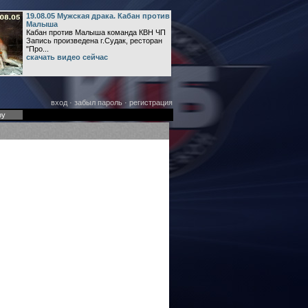
19.08.05 Мужская драка. Кабан против
Малыша
Кабан против Малыша команда КВН ЧП
Запись произведена г.Судак, ресторан
"Про...
скачать видео сейчас
вход
·
забыл пароль
·
регистрация
оу