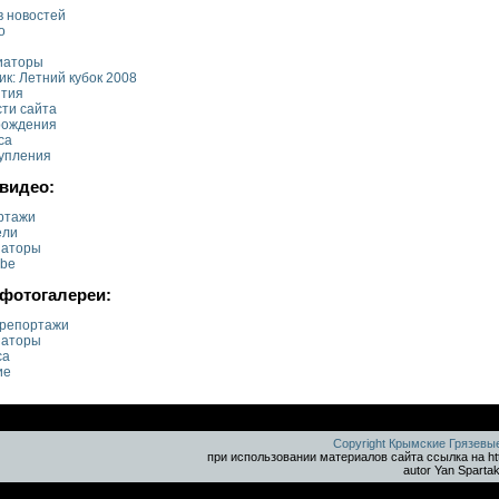
в новостей
о
иаторы
к: Летний кубок 2008
тия
сти сайта
рождения
са
упления
видео:
ртажи
ели
иаторы
ube
фотогалереи:
репортажи
иаторы
са
ие
Copyright Крымские Грязевы
при использовании материалов сайта ссылка на ht
autor Yan Sparta