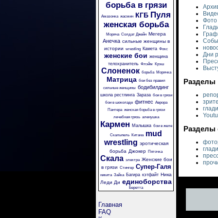
борьба в грязи
Архи
Пуля
Виде
КГБ
Амазонка
жасмин
Фото
женская борьба
Глад
Графи
Мегера
Моряча
Солдат Джейн
Собы
Анечка
сильные женщины в
ново
истории
Камета
wrestling
Фокс
Дни 
женские бои
женщина
Прес
телохранитель
Флэйм
Крэш
Выст
Слоненок
борьба
Морячка
Матрица
Разделы 
бои без правил
бодибилдинг
сильные женщины
репо
школа рестлинга
Зараза
бои в грязи
зрит
фитнес
бои в шоколаде
Аврора
глад
Пантера
женская борьба в грязи
Yout
лечебная грязь
аленушка
Кармен
Малышка
бои в желе
Разделы 
mud
Скальпель
Китана
wrestling
фото
эротическая
глад
борьба
Джокер
Пяточка
прес
Скала
Женские бои
электра
проч
Супер-Галя
в грязи
Стингер
Ника
Багира
кэтфайт
никита
Зайка
единоборства
Леди Ди
Беретта
Главная
FAQ