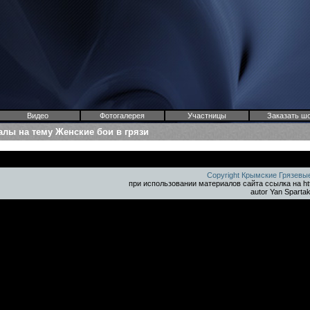
Видео
Фотогалерея
Участницы
Заказать ш
алы на тему Женские бои в грязи
Copyright Крымские Грязевы
при использовании материалов сайта ссылка на ht
autor Yan Sparta