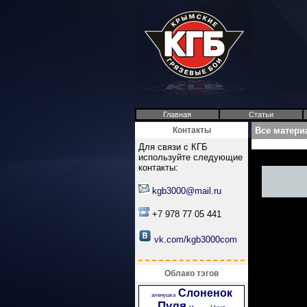
Главная
Статьи
Контакты
Все матери
Для связи с КГБ
используйте следующие
контакты:
kgb3000@mail.ru
+7 978 77 05 441
vk.com/kgb3000com
Облако тэгов
Слоненок
аленушка
Пуля