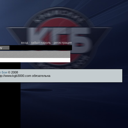
вход
·
забыл пароль
·
регистрация
оу
е Бои
© 2008
tp://www.kgb3000.com обязательна
k