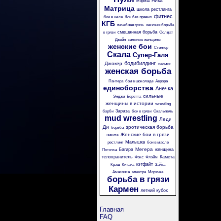
Ника
Моряча
Матрица
школа рестлинга
фитнес
бои в желе
бои без правил
КГБ
лечебная грязь
женская борьба
смешанная борьба
в грязи
Солдат
Джейн
сильные женщины
женские бои
Стингер
Скала
Супер-Галя
бодибилдинг
Джокер
жасмин
женская борьба
Пантера
бои в шоколаде
Аврора
единоборства
Анечка
сильные
Энджи
Беретта
женщины в истории
wrestling
Зараза
барби
бои в грязи
Скальпель
mud wrestling
Леди
Ди
эротическая борьба
борьба
Женские бои в грязи
никита
Малышка
рестлинг
бои в масле
Мегера
Багира
женщина
Пяточка
телохранитель
Камета
Фокс
Флэйм
кэтфайт
Крэш
Китана
Зайка
Амазонка
электра
Морячка
борьба в грязи
Кармен
летний кубок
Главная
FAQ