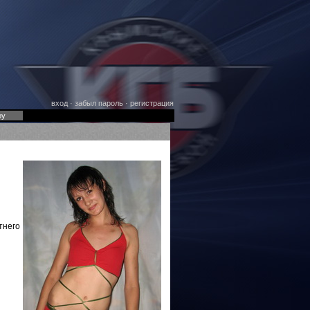
вход
·
забыл пароль
·
регистрация
оу
тнего