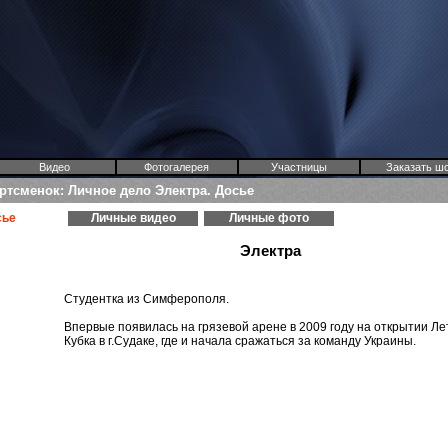
Видео
Фотогалерея
Участницы
Заказать ш
ртсменок: Личное дело Электра. Досье
сье
Личные видео
Личные фото
Электра
Студентка из Симферополя.
Впервые появилась на грязевой арене в 2009 году на открытии Ле
Кубка в г.Судаке, где и начала сражаться за команду Украины.