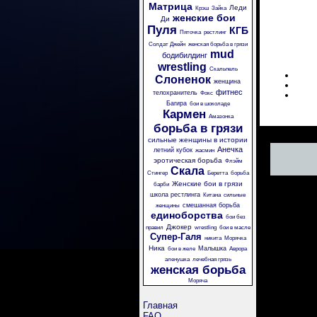
Матрица
Леди
Крэш
Зайка
женские бои
Ди
Пуля
КГБ
Пяточка
рестлинг
Солдат Джейн
женская борьба в грязи
mud
бодибилдинг
wrestling
Скальпель
Слоненок
женщина
фитнес
телохранитель
Фокс
Багира
бои в шоколаде
Кармен
Амазонка
борьба в грязи
сильные женщины в истории
Анечка
летний кубок
жасмин
эротическая борьба
Флэйм
Скала
Стингер
Беретта
борьба
Женские бои в грязи
барби
школа рестлинга
Китана
сильные
смешанная борьба
женщины
единоборства
бои без
Джокер
правил
wrestling
бои в масле
Супер-Галя
никита
Морячка
Ника
Малышка
бои в желе
Аврора
аленушка
лечебная грязь
женская борьба
Моряча
Главная
FAQ