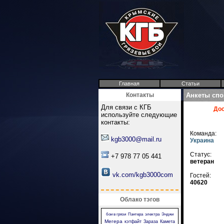
Главная
Статьи
Контакты
Анкеты спо
Для связи с КГБ
До
используйте следующие
контакты:
Команда:
kgb3000@mail.ru
Украина
Статус:
+7 978 77 05 441
ветеран
vk.com/kgb3000com
Гостей:
40620
Облако тэгов
бои в грязи
Пантера
электра
Энджи
Мегера
кэтфайт
Зараза
Камета