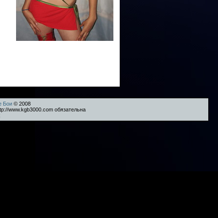
е Бои
© 2008
tp://www.kgb3000.com обязательна
k