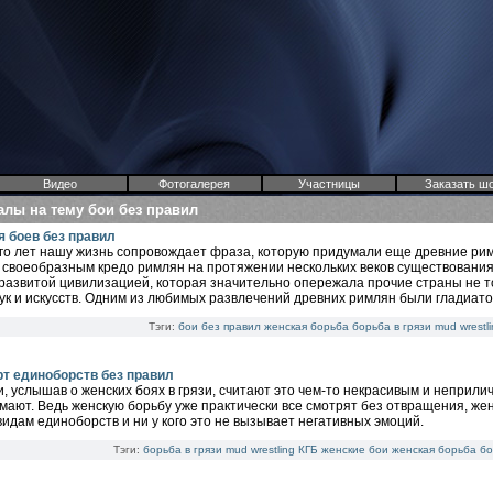
Видео
Фотогалерея
Участницы
Заказать ш
алы на тему бои без правил
я боев без правил
го лет нашу жизнь сопровождает фраза, которую придумали еще древние ри
своеобразным кредо римлян на протяжении нескольких веков существовани
развитой цивилизацией, которая значительно опережала прочие страны не то
ук и искусств. Одним из любимых развлечений древних римлян были гладиато
Тэги:
бои без правил
женская борьба
борьба в грязи
mud wrestli
рт единоборств без правил
, услышав о женских боях в грязи, считают это чем-то некрасивым и неприлич
умают. Ведь женскую борьбу уже практически все смотрят без отвращения, ж
идам единоборств и ни у кого это не вызывает негативных эмоций.
Тэги:
борьба в грязи
mud wrestling
КГБ
женские бои
женская борьба
бо