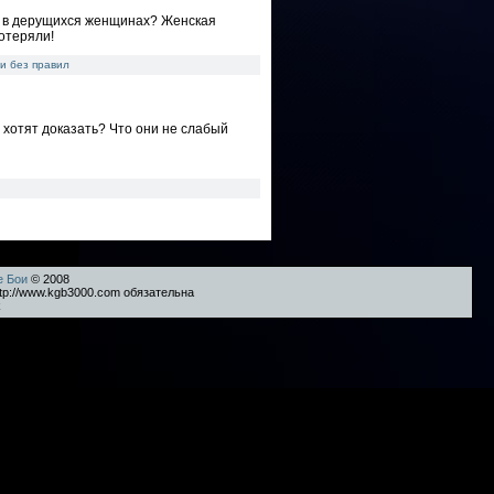
го в дерущихся женщинах? Женская
потеряли!
и без правил
 хотят доказать? Что они не слабый
е Бои
© 2008
tp://www.kgb3000.com обязательна
k