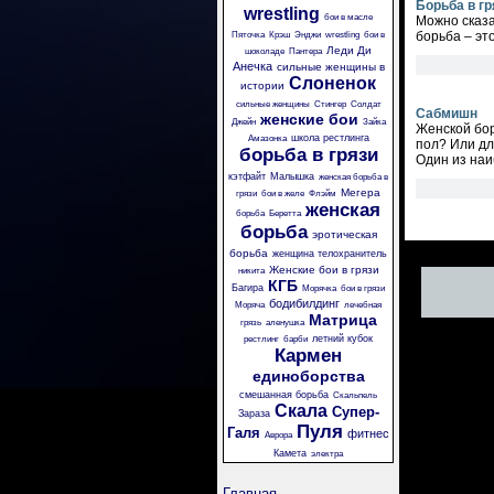
Борьба в гр
wrestling
бои в масле
Можно сказа
борьба – эт
Пяточка
Крэш
Энджи
wrestling
бои в
Леди Ди
шоколаде
Пантера
Анечка
сильные женщины в
Слоненок
истории
сильные женщины
Стингер
Солдат
Сабмишн
женские бои
Джейн
Зайка
Женской бор
школа рестлинга
Амазонка
пол? Или дл
борьба в грязи
Один из наи
кэтфайт
Малышка
женская борьба в
Мегера
грязи
бои в желе
Флэйм
женская
борьба
Беретта
борьба
эротическая
борьба
женщина телохранитель
Женские бои в грязи
никита
КГБ
Багира
Морячка
бои в грязи
бодибилдинг
Моряча
лечебная
Матрица
грязь
аленушка
летний кубок
рестлинг
барби
Кармен
единоборства
смешанная борьба
Скальпель
Скала
Супер-
Зараза
Пуля
Галя
фитнес
Аврора
Камета
электра
Главная