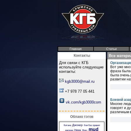
Главная
Статьи
Контакты
Все матери
Для связи с КГБ
Организаци
используйте следующие
Вот уже мно
фраза была 
контакты:
была очень 
развитии на
kgb3000@mail.ru
+7 978 77 05 441
Боевой аза
vk.com/kgb3000com
Многие люди
говорят и д
различным в
Облако тэгов
Джокер
Китана
бои без правил
mud
Ника
жасмин
Фокс