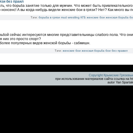
язи без праил
ть, что борьба занятие только для мужчин. Что может быть привлекательно
о нонсенс! А вы когда-нибудь видели женские бои в грязи? Нет? Как много вы 
Тэги:
борьба в грязи
mud wrestling
КГБ
женские бои
женская борьба
бо
ьбой сейчас интересуются многие представительницы слабого пола. Что они
я них это просто спорт?
более популярных видов женской борьбы - сабмишн.
Тэги:
женские бои
женская борьба
бои без правил
Copyright Крымские Грязевы
при использовании материалов сайта ссылка на ht
autor Yan Sparta