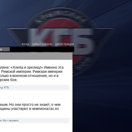
вход
·
забыл пароль
·
регистрация
оу
мляне: «Хлеба и зрелищ!» Именно эта
я Римской империи. Римская империя
лько в военном отношении, но и в
рские бои.
ng
КГБ
ным. Но они просто не знают, о чем
енщины участвуют в чемпионатах по
и без правил