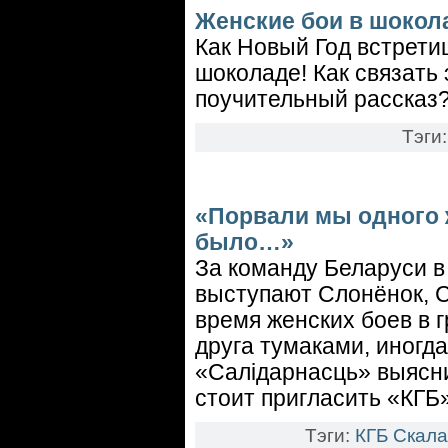
Женские бои в шокол
Как Новый Год встретиш
шоколаде! Как связать 
поучительный рассказ
Тэги
«Порвали мы одного ж
было…»
За команду Беларуси в
выступают Слонёнок, С
время женских боев в 
друга тумаками, иногд
«Салідарнасць» выясни
стоит пригласить «КГБ»
Тэги:
КГБ
Скала