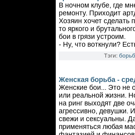
В ночном клубе, где мн
ремонту. Приходит артд
Хозяин хочет сделать 
то яркого и брутальног
бои в грязи устроим.
- Ну, что воткнули? Ест
Тэги:
борьб
Женская борьба - сре
Женские бои... Это не 
или реальной жизни. Но
на ринг выходят две о
агрессивно, девушки. И
свежи и сексуальны. Д
применяться любая мас
фантазией и финансовы