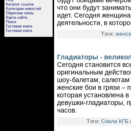
будут бойцами вечером
Каталог ссылок
что они будут занимат
Категории новостей
Обратная связь
идет. Сегодня женщина
Карта сайта
деятельности, в котор
Поиск
Гостевая книга
Гостевая книга
Тэги:
женск
Гладиаторы - велик
Сегодня становится вс
оригинальным действом
шоу-балетам, салютам
женские бои в грязи –
которая установлена в
девушки-гладиаторы, п
часов.
Тэги:
Скала
КГБ