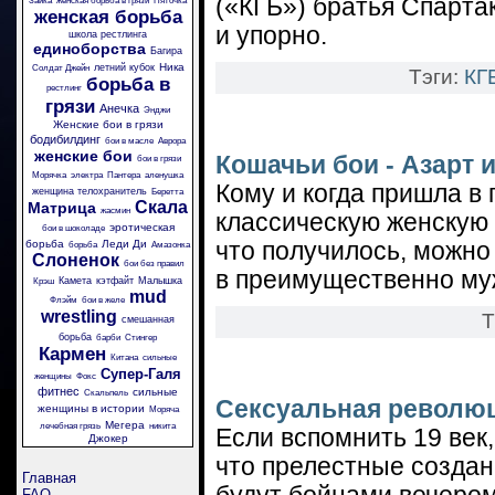
(«КГБ») братья Спарта
Зайка
женская борьба в грязи
Пяточка
женская борьба
и упорно.
школа рестлинга
единоборства
Багира
Ника
летний кубок
Солдат Джейн
Тэги:
КГ
борьба в
рестлинг
грязи
Анечка
Энджи
Женские бои в грязи
бодибилдинг
бои в масле
Аврора
женские бои
Кошачьи бои - Азарт 
бои в грязи
Морячка
электра
Пантера
аленушка
Кому и когда пришла в
женщина телохранитель
Беретта
Скала
Матрица
жасмин
классическую женскую д
эротическая
бои в шоколаде
борьба
Леди Ди
что получилось, можно
борьба
Амазонка
Слоненок
бои без правил
в преимущественно му
Камета
кэтфайт
Малышка
Крэш
mud
Флэйм
бои в желе
wrestling
Т
смешанная
борьба
барби
Стингер
Кармен
Китана
сильные
Супер-Галя
женщины
Фокс
фитнес
сильные
Скальпель
Сексуальная революц
женщины в истории
Моряча
Мегера
лечебная грязь
никита
Если вспомнить 19 век,
Джокер
что прелестные создан
Главная
FAQ