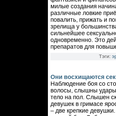
милые создания начина
различные ловкие приё
повалить, прижать и по
зрелища у большинства
сильнейшее сексуальн
одновременно. Это дей
препаратов для повыш
Тэги:
э
Они восхищаются се
Наблюдение боя со ст
волосы, слышны удары 
тело на пол. Слышен с
девушек в гримасе ярос
– две крепкие девушки