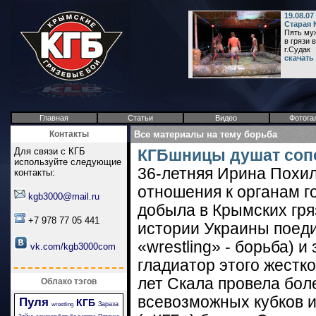
19.08.07
Старая 
Пять му
в грязи 
г.Судак
скачать
Главная
Статьи
Видео
Фотога
Контакты
Все материалы на тему борьба
Для связи с КГБ
КГБшницы душат сопе
используйте следующие
36-летняя Ирина Похил
контакты:
отношения к органам г
kgb3000@mail.ru
добыла в Крымских гряз
+7 978 77 05 441
истории Украины поеди
«wrestling» - борьба) 
vk.com/kgb3000com
гладиатор этого жестк
лет Скала провела бол
Облако тэгов
всевозможных кубков и
Пуля
КГБ
Зараза
wrestling