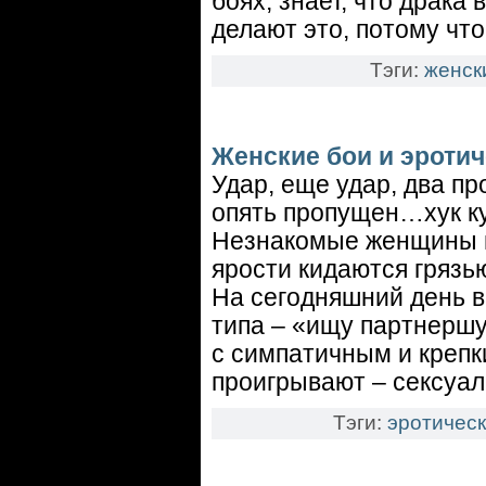
боях, знает, что драка
делают это, потому что
Тэги:
женск
Женские бои и эроти
Удар, еще удар, два пр
опять пропущен…хук к
Незнакомые женщины и
ярости кидаются грязью
На сегодняшний день в
типа – «ищу партнершу
с симпатичным и крепк
проигрывают – сексуал
Тэги:
эротическ