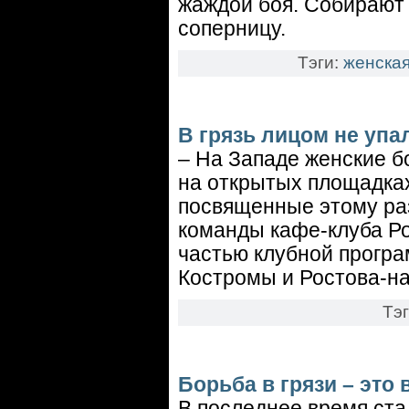
жаждой боя. Собирают 
соперницу.
Тэги:
женская
В грязь лицом не упал
– На Западе женские б
на открытых площадках
посвященные этому раз
команды кафе-клуба Ро
частью клубной програ
Костромы и Ростова-на
Тэ
Борьба в грязи – это 
В последнее время ста