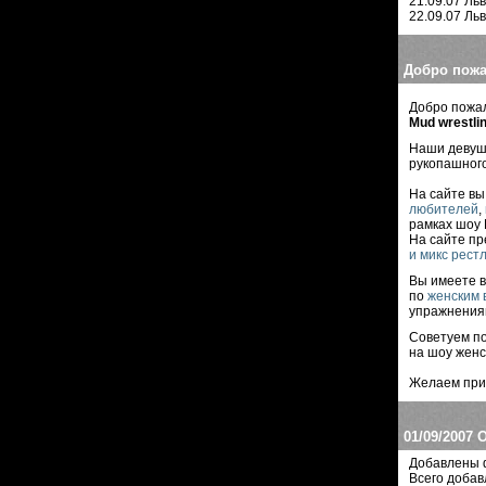
21.09.07 Ль
22.09.07 Ль
Добро пожа
Добро пожа
Mud wrestli
Наши деву
рукопашного
На сайте в
любителей
,
рамках шоу 
На сайте п
и микс рест
Вы имеете 
по
женским 
упражнения
Советуем п
на шоу женс
Желаем при
01/09/2007
О
Добавлены ф
Всего добав