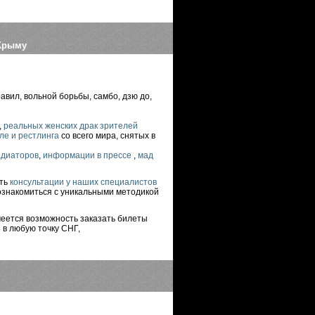
 Крыму
ил, вольной борьбы, самбо, дзю до,
,
реальных женских драк зрителей
ле и рестлинга
со всего мира, снятых в
адиаторов
,
информации в прессе
,
мад
ить
консультации у наших специалистов
познакомиться с уникальными методикой
меется возможность заказать билеты
Б
в любую точку СНГ,