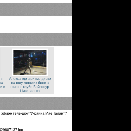
ля
Александр в ритме диско
на
на шоу женских боев в
и в
грязи в клубе Байконур
Николаевка
 эфире теле-шоу "Украина Мае Талант."