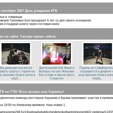
 сентября 2007 День рождения КГБ
зья и товарищи.
мские Грязевые Бои празднуют 6 лет со дня своего основания.
я и подарки шлите через гостевую книгу.
ео на сайте. Смотри прямо сейчас
Три девушки пытаются
Зрительский бой Жени и
Парень из Симферопо
рвать шорты с парня на
Валеры на шоу Женские
отрывается в дефиле 
у женских боев в грязи в
бои в пиве и масле Шато
шоу женских боев в гряз
клуб...
Славутич
клубе...
ГБ на СТБ! 50-ка лучших шоу Украины!
диненная команда рестлеров Харькова и Крыма принимает участие в прямом
а 19:00 по Киевскому времени. Наш номер 1.