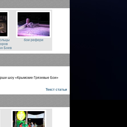
ольцы
бои рефери
торов
ых Боев
торши шоу «Крымские Грязевые Бои»
Текст статьи