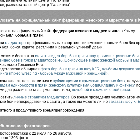
вов, развлекательный центр "Галактика"
вов, развлекательный центр "Галактика"
ловать на официальный сайт федерации женского мадрестлинга в
ловать на официальный сайт
федерации женского мадрестлинга
в Крыму.
ng
- англ.
борьба в грязи
.
шки
гладиаторы
профессиональные спортсменки имеющие навыки боев без прав
 боя, бокса, карате, рестлинга и реальной уличной драки.
ы можете бесплатно
скачать
видео борьбы в грязи шоу крымские грязевые бои
видео боев в грязи гладиаторов кгб
,
шокирующее видео женской борьбы в мас
Крымские Грязевые Бои.
редставлена обширная
фото
борьбы в грязи на шоу КГБ
,
альбомы девушек гл
линга (mixed wrestling - борьба между мужчиной и женщиной)
.
возможность познакомиться с
публикациями о крымских грязевых боях
, получ
видам единоборств в грязи
,
женскому культуризму
,
бодибилдингу и фитнесу
, 
ми для различных мышц женского тела,
лечебной и косметической грязи
.
осетить
личные странички гладиаторов
. Во время проведения чемпионатов и
кие бои непосредственно с сайта , а также вы можете лично
заказать шоу КГ
ятного и продуктивного времяпрепровождения!
бновление фотогалереи.
оторепортажи с 22 июля по 26 августа.
лено 1303 фото.