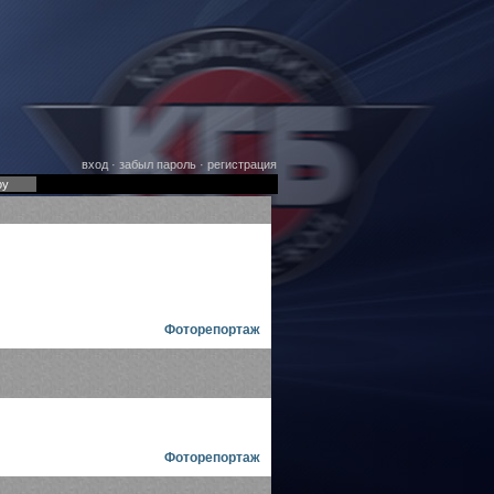
вход
·
забыл пароль
·
регистрация
оу
Фоторепортаж
Фоторепортаж