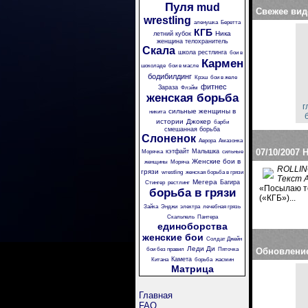
Пуля
mud
Свежее вид
wrestling
аленушка
Беретта
КГБ
Ника
летний кубок
женщина телохранитель
Скала
школа рестлинга
бои в
Кармен
шоколаде
бои в масле
бодибилдинг
Крэш
бои в желе
фитнес
Зараза
Флэйм
женская борьба
г
сильные женщины в
никита
истории
Джокер
барби
смешанная борьба
Слоненок
Аврора
Амазонка
07/10/2007
Н
кэтфайт
Малышка
Морячка
сильные
Женские бои в
женщины
Моряча
ROLLING
грязи
wrestling
женская борьба в грязи
Текст 
Мегера
Багира
Стингер
рестлинг
«Посылаю те
борьба в грязи
(«КГБ»)...
Зайка
Энджи
электра
лечебная грязь
Скальпель
Пантера
единоборства
женские бои
Солдат Джейн
Леди Ди
бои без правил
Пяточка
Обновлени
Камета
Китана
борьба
жасмин
Матрица
Главная
FAQ