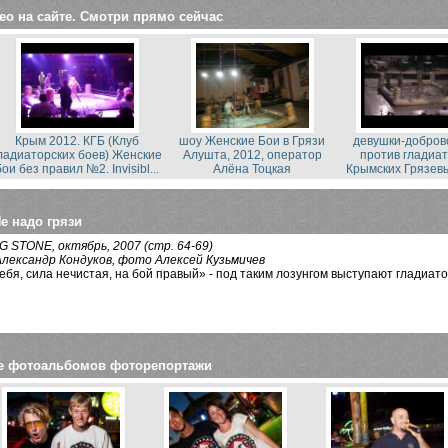
ео на сайте. Смотри прямо сейчас
шоу Женские Бои в Грязи
Крым 2012. КГБ (Клуб
девушки-добров
Алушта, 2012, оператор
ладиаторских боев) Женские
против гладиа
Алёна Тоцкая
бои без правил №2. Invisibl...
Крымских Грязев
е надо грязи
 STONE, октябрь, 2007 (стр. 64-69)
Александр Кондуков, фото Алексей Кузьмичев
бя, сила нечистая, на бой правый» - под таким лозунгом выступают гладиа
е фотоальбомов фоторепортажи