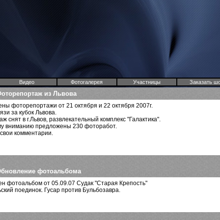
Видео
Фотогалерея
Участницы
Заказать ш
оторепортаж из Львова
ны фоторепортажи от 21 октября и 22 октября 2007г.
рязи за кубок Львова.
ж снят в г.Львов, развлекательный комплекс "Галактика".
му вниманию предложены 230 фоторабот.
свои комментарии.
бновление фотоальбома
н фотоальбом от 05.09.07 Судак "Старая Крепость"
ский поединок. Гусар против Бульбозавра.