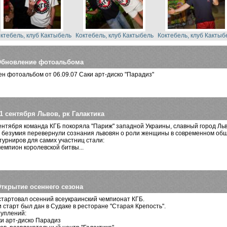
ктебель, клуб Кактыбель
Коктебель, клуб Кактыбель
Коктебель, клуб Кактыб
бновление фотоальбома
н фотоальбом от 06.09.07 Саки арт-диско "Парадиз"
1 сентября Львов, рк Галактика
ентября команда КГБ покоряла "Париж" западной Украины, славный город Льв
 безумия перевернули сознания львовян о роли женщины в современном общ
турниров для самих участниц стали:
чемпион королевской битвы...
ткрытие осеннего сезона
стартовал осенний всеукраинский чемпионат КГБ.
 старт был дан в Судаке в ресторане "Старая Крепость".
туплений:
ки арт-диско Парадиз