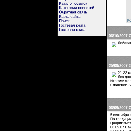
Каталог ссылок
Категории новостей
Обратная связь
Карта сайта
Ко
Поиск
Гостевая книга
Гостевая книга
06/10/2007
О
Добавле
25/09/2007
2
21-22 с
Два дня
Итогами же 
Слоненок - 
06/09/2007
О
5 сентября 
По традиции
График выс
06.09.07 Са