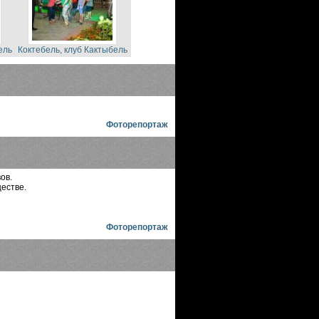
ель
Коктебель, клуб Кактыбель
Фоторепортаж
ов.
естве.
Фоторепортаж