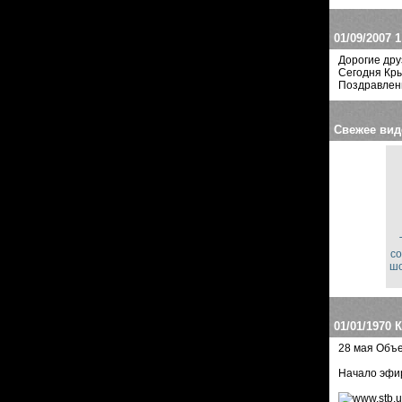
01/09/2007
1
Дорогие дру
Сегодня Кры
Поздравлени
Свежее вид
со
шо
01/01/1970
К
28 мая Объе
Начало эфир