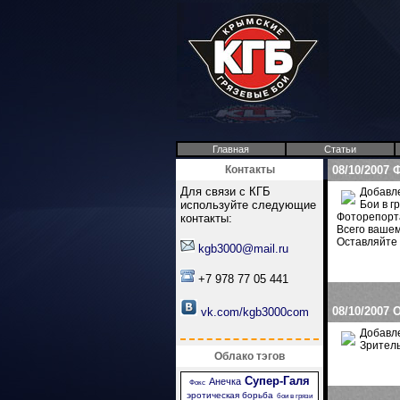
Главная
Статьи
Контакты
08/10/2007
Ф
Для связи с КГБ
Добавле
используйте следующие
Бои в г
Фоторепорта
контакты:
Всего ваше
Оставляйте 
kgb3000@mail.ru
+7 978 77 05 441
08/10/2007
О
vk.com/kgb3000com
Добавле
Зритель
Облако тэгов
Супер-Галя
Анечка
Фокс
эротическая борьба
бои в грязи