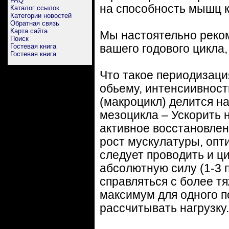
FAQ
на способность мышц к
Каталог ссылок
Категории новостей
Обратная связь
Карта сайта
Мы настоятельно реко
Поиск
Гостевая книга
вашего годового цикла
Гостевая книга
Что такое периодизаци
обьему, интенсиивност
(макроцикл) делится н
мезоцикла – Ускорить 
активное восстановлен
рост мускулатуры, опт
следует проводить и ци
абсолютную силу (1-3 
справляться с более т
максимум для одного п
рассчитывать нагрузку.