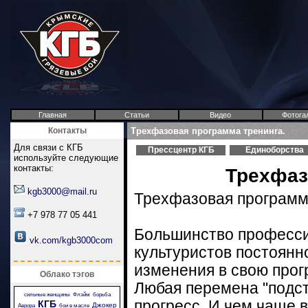
Главная
Статьи
Видео
Фотога
Контакты
Трехфазовая программа тренинга.
Для связи с КГБ
Прессцентр КГБ
Единоборства
используйте следующие
контакты:
Трехфаз
kgb3000@mail.ru
Трехфазовая программ
+7 978 77 05 441
Большинство професс
vk.com/kgb3000com
культуристов постоянн
изменения в свою прог
Облако тэгов
Любая перемена "подст
сильные женщины
Флэйм
борьба
прогресс. И чем чаще 
КГБ
Джокер
Аврора
бои в масле