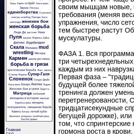
кэтфайт
Крэш
барби
бои в грязи
своим мышцам новые,
Зараза
Пяточка
единоборства
требования (меняя вес
Скальпель
электра
wrestling
Пантера
бои в
женские бои
упражнения, число сето
шоколаде
женская борьба
тем быстрее растут О
Леди Ди
Ника
рестлинг
Пуля
мускулатуры.
жасмин
Морячка
Зайка
фитнес
бодибилдинг
Скала
mud
Малышка
wrestling
ФАЗА 1. Вся программа
Мегера
Кармен
школа рестлинга
три четырехнедельных 
борьба в грязи
каждым из них наврузка
эротическая борьба
Фокс
никита
Супер-Галя
Стингер
Моряча
Первая фаза – "традиц
Слоненок
Солдат Джейн
будущей более тяжело
Анечка
Багира
бои в желе
Энджи
Женские бои в грязи
Беретта
тренинга должен умень
Матрица
сильные
женщины в истории
перетренерованости, С
женская
женщина
борьба в грязи
тридцатисекундные спр
телохранитель
смешанная борьба
Камета
летний кубок
Китана
бегущей дорожке), или
Амазонка
аленушка
лечебная грязь
бои без правил
том, что спринтерские
Главная
гормона роста в крови