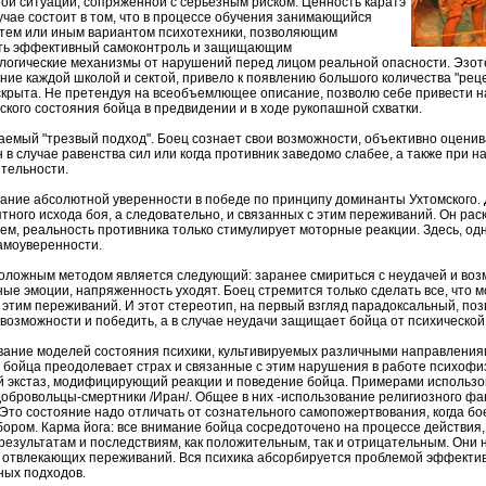
ой ситуации, сопряженной с серьезным риском. Ценность каратэ
учае состоит в том, что в процессе обучения занимающийся
 тем или иным вариантом психотехники, позволяющим
ть эффективный самоконтроль и защищающим
огические механизмы от нарушений перед лицом реальной опасности. Эзоте
ние каждой школой и сектой, привело к появлению большого количества "реце
крыта. Не претендуя на всеобъемлющее описание, позволю себе привести 
ского состояния бойца в предвидении и в ходе рукопашной схватки.
ваемый "трезвый подход". Боец сознает свои возможности, объективно оценив
в случае равенства сил или когда противник заведомо слабее, а также при н
тельности.
ание абсолютной уверенности в победе по принципу доминанты Ухтомского. 
тного исхода боя, а следовательно, и связанных с этим переживаний. Он раск
ем, реальность противника только стимулирует моторные реакции. Здесь, одн
амоуверенности.
оложным методом является следующий: заранее смириться с неудачей и во
ые эмоции, напряженность уходят. Боец стремится только сделать все, что мо
 этим переживаний. И этот стереотип, на первый взгляд парадоксальный, по
озможности и победить, а в случае неудачи защищает бойца от психической
вание моделей состояния психики, культивируемых различными направлениям
бойца преодолевает страх и связанные с этим нарушения в работе психофиз
 экстаз, модифицирующий реакции и поведение бойца. Примерами использов
добровольцы-смертники /Иран/. Общее в них -использование религиозного ф
 Это состояние надо отличать от сознательного самопожертвования, когда б
ором. Карма йога: все внимание бойца сосредоточено на процессе действия
езультатам и последствиям, как положительным, так и отрицательным. Они 
отвлекающих переживаний. Вся психика абсорбируется проблемой эффектив
ных подходов.