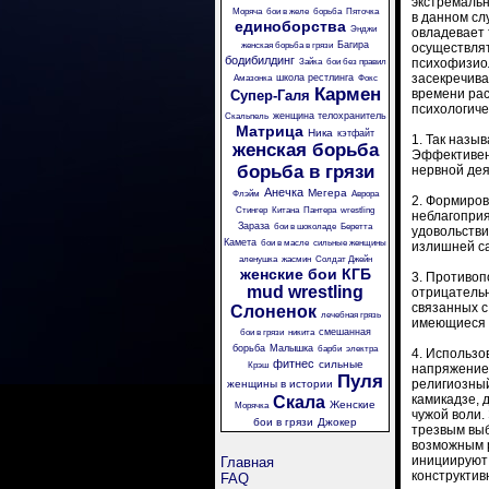
экстремальн
Моряча
бои в желе
борьба
Пяточка
в данном сл
единоборства
Энджи
овладевает
Багира
женская борьба в грязи
осуществля
бодибилдинг
психофизиол
Зайка
бои без правил
засекречива
школа рестлинга
Амазонка
Фокс
Кармен
времени рас
Супер-Галя
психологиче
женщина телохранитель
Скальпель
Матрица
Ника
кэтфайт
1. Так назы
женская борьба
Эффективен 
борьба в грязи
нервной дея
Анечка
Мегера
Флэйм
Аврора
2. Формиров
Стингер
Китана
Пантера
wrestling
неблагоприя
Зараза
бои в шоколаде
Беретта
удовольстви
Камета
бои в масле
сильные женщины
излишней с
аленушка
жасмин
Солдат Джейн
женские бои
КГБ
3. Противоп
mud wrestling
отрицательн
связанных с
Слоненок
лечебная грязь
имеющиеся в
смешанная
бои в грязи
никита
борьба
Малышка
барби
электра
4. Использо
фитнес
сильные
Крэш
напряжение 
Пуля
религиозный
женщины в истории
камикадзе, 
Скала
Женские
Морячка
чужой воли.
бои в грязи
Джокер
трезвым выб
возможным р
инициируют 
Главная
конструктив
FAQ