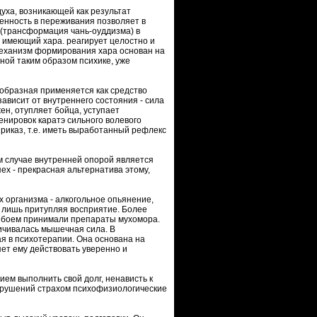
духа, возникающей как результат
ченность в переживания позволяет в
 (трансформация чань-оуддизма) в
, имеющий хара. реагирует целостно и
Механизм формирования хара основан на
ной таким образом психике, уже
образная применяется как средство
ависит от внутреннего состояния - сила
ен, отупляет бойца, уступает
нировок каратэ сильного волевого
риказ, т.е. иметь выработанный рефлекс
ом случае внутренней опорой является
ех - прекрасная альтернатива этому,
 организма - алкогольное опьянение,
, лишь притупляя восприятие. Более
ед боем принимали препараты мухомора.
личивалась мышечная сила. В
 в психотерапии. Она основана на
ет ему действовать уверенно и
ем выполнить свой долг, ненависть к
нарушений страхом психофизиологические