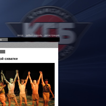
вход
·
забыл пароль
·
регистрация
оу
ой схватке