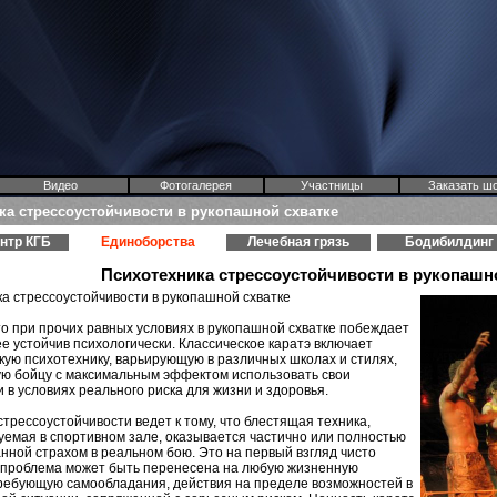
Видео
Фотогалерея
Участницы
Заказать ш
ка стрессоустойчивости в рукопашной схватке
нтр КГБ
Единоборства
Лечебная грязь
Бодибилдинг
Психотехника стрессоустойчивости в рукопашн
а стрессоустойчивости в рукопашной схватке
то при прочих равных условиях в рукопашной схватке побеждает
лее устойчив психологически. Классическое каратэ включает
ую психотехнику, варьирующую в различных школах и стилях,
ю бойцу с максимальным эффектом использовать свои
 в условиях реального риска для жизни и здоровья.
стрессоустойчивости ведет к тому, что блестящая техника,
емая в спортивном зале, оказывается частично или полностью
нной страхом в реальном бою. Это на первый взгляд чисто
 проблема может быть перенесена на любую жизненную
ребующую самообладания, действия на пределе возможностей в