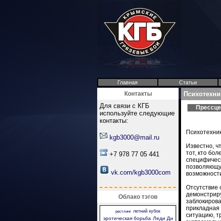
Главная
Статьи
Контакты
Психотехни
Для связи с КГБ
Прессце
используйте следующие
контакты:
Психотехник
kgb3000@mail.ru
Известно, ч
тот, кто бо
+7 978 77 05 441
специфическ
позволяющу
vk.com/kgb3000com
возможности
Отсутствие 
демонстриру
Облако тэгов
заблокирова
прикладная
летний кубок
рестлинг
ситуацию, т
эротическая борьба
Леди Ди