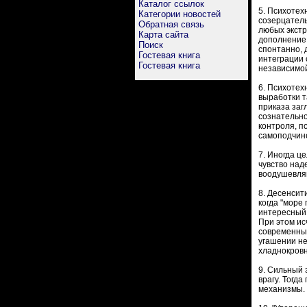
Каталог ссылок
5. Психотех
Категории новостей
созерцатель
Обратная связь
любых экстр
Карта сайта
дополнение 
Поиск
спонтанно, 
Гостевая книга
интеграции 
Гостевая книга
независимой
6. Психотех
выработки т
приказа заг
сознательно
контроля, п
самоподчине
7. Иногда ц
чувство над
воодушевляю
8. Десенсит
когда "море
интересный 
При этом ис
современных
угашении не
хладнокровн
9. Сильный 
врагу. Тогд
механизмы.