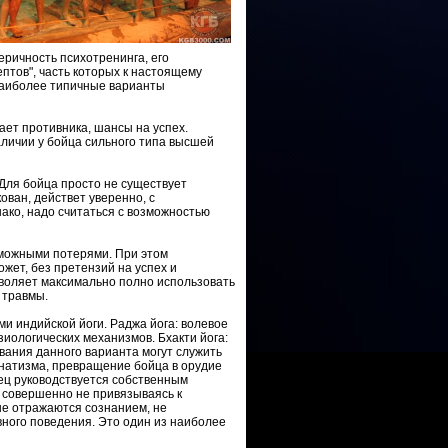
ричность психотренинга, его
птов", часть которых к настоящему
наиболее типичные варианты
ает противника, шансы на успех.
аличии у бойца сильного типа высшей
Для бойца просто не существует
ован, действет уверенно, с
ако, надо считаться с возможностью
зможными потерями. При этом
жет, без претензий на успех и
зволяет максимально полно использовать
 травмы.
и индийской йоги. Раджа йога: волевое
иологических механизмов. Бхакти йога:
ания данного варианта могут служить
анатизма, превращение бойца в орудие
оец руководствуется собственным
, совершенно не привязываясь к
не отражаются сознанием, не
ного поведения. Это один из наиболее