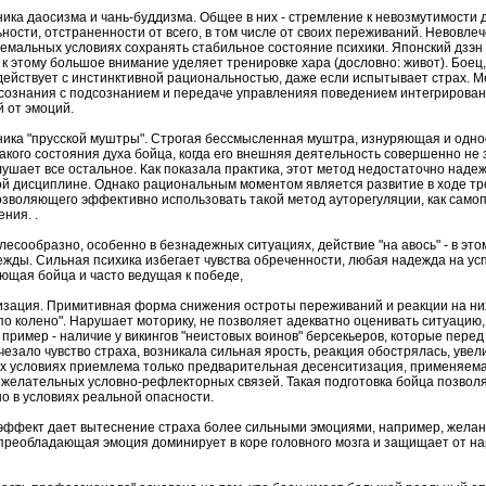
ника даосизма и чань-буддизма. Общее в них - стремление к невозмутимости 
ности, отстраненности от всего, в том числе от своих переживаний. Невовле
емальных условиях сохранять стабильное состояние психики. Японский дзэн
к этому большое внимание уделяет тренировке хара (дословно: живот). Боец
действует с инстинктивной рациональностью, даже если испытывает страх. 
сознания с подсознанием и передаче управленияя поведением интегрирован
 от эмоций.
ника "прусской муштры". Строгая бессмысленная муштра, изнуряющая и одно
акого состояния духа бойца, когда его внешняя деятельность совершенно не з
лушает все остальное. Как показала практика, этот метод недостаточно надеж
й дисциплине. Однако рациональным моментом является развитие в ходе тре
озволяющего эффективно использовать такой метод ауторегуляции, как самоп
ния. .
елесообразно, особенно в безнадежных ситуациях, действие "на авось" - в эт
ежды. Сильная психика избегает чувства обреченности, любая надежда на усп
щая бойца и часто ведущая к победе,
изация. Примитивная форма снижения остроты переживаний и реакции на них
 по колено". Нарушает моторику, не позволяет адекватно оценивать ситуацию
пример - наличие у викингов "неистовых воинов" берсекьеров, которые пер
чезало чувство страха, возникала сильная ярость, реакция обострялась, уве
 условиях приемлема только предварительная десенситизация, применяемая
желательных условно-рефлекторных связей. Такая подготовка бойца позволя
о в условиях реальной опасности.
эффект дает вытеснение страха более сильными эмоциями, например, желани
а преобладающая эмоция доминирует в коре головного мозга и защищает от 