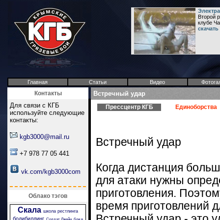
Электра
Второй р
клубе Ча
скачать
Главная
Статьи
Видео
Фотога
Контакты
Встречный удар
Для связи с КГБ
Прессцентр КГБ
Единоборства
используйте следующие
контакты:
kgb3000@mail.ru
Встречный удар
+7 978 77 05 441
Когда дистанция больш
vk.com/kgb3000com
для атаки нужны опре
приготовления. Поэтому
Облако тэгов
время приготовлений д
Скала
школа рестлинга
Встречный удар - это 
бодибилдинг
Солдат Джейн
бои в