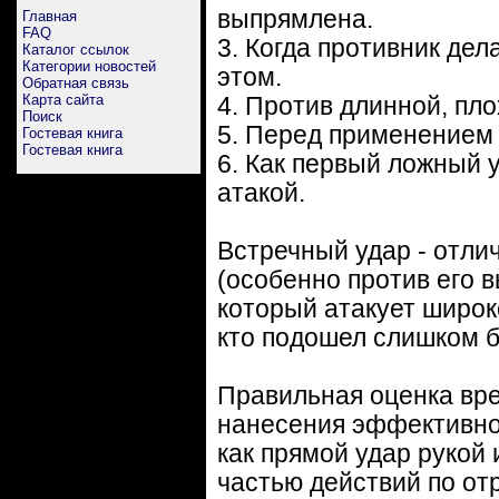
выпрямлена.
Главная
FAQ
3. Когда противник де
Каталог ссылок
Категории новостей
этом.
Обратная связь
Карта сайта
4. Против длинной, пл
Поиск
5. Перед применением
Гостевая книга
Гостевая книга
6. Как первый ложный 
атакой.
Встречный удар - отли
(особенно против его 
который атакует широко
кто подошел слишком б
Правильная оценка вр
нанесения эффективно
как прямой удар рукой 
частью действий по от