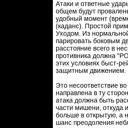
Атаки и ответные удар
общем будут провалены 
удобный момент (време
(каданс). Простой при
Уходом. Из нормальной
парировать боковым дв
расстояние всего в нес
противника должна "РО
этих условиях быст-р
защитным движением.
Это несоответствие во
направлена в ту сторо
атака должна быть рас
части мишени, откуда и
больше в открытую, а 
шанс преодоления небл