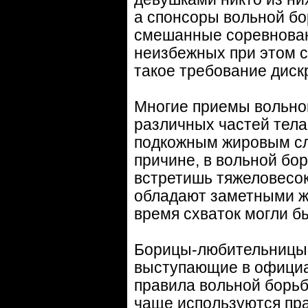
а спонсоры вольной бо
смешанные соревнован
неизбежных при этом с
такое требование дис
Многие приемы вольно
различных частей тел
подкожным жировым сло
причине, в вольной бор
встретишь тяжеловесок,
обладают заметными ж
время схваток могли б
Борицы-любительницы,
выступающие в официа
правила вольной борьб
чаще используются пра