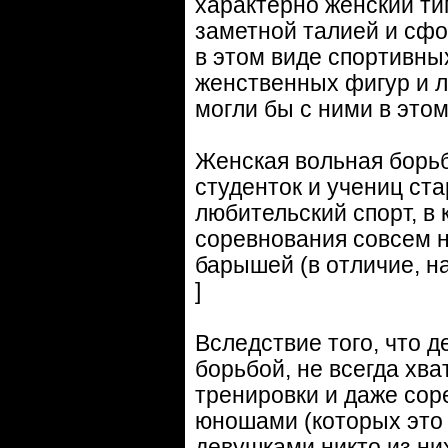
характерно женский ти
заметной талией и сф
в этом виде спортивны
женственных фигур и л
могли бы с ними в этом
Женская вольная борьб
студенток и учениц ст
любительский спорт, в 
соревнования совсем н
барышей (в отличие, н
]
Вследствие того, что 
борьбой, не всегда хв
тренировки и даже сор
юношами (которых это 
девушками никто из ни