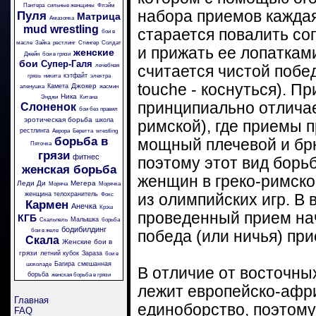
Пантера
сильные женщины
Флэйм
набора приемов кажда
Пуля
Матрица
Амазонка
mud wrestling
старается повалить со
бои в
масле
Зайка
рестлинг
Стингер
Солдат
и прижать ее лопатками
женские
Джейн
бои в грязи
бои
Супер-Галя
лечебная
считается чистой побе
кэтфайт
грязь
никита
электра
touche - коснуться). П
Джокер
Камета
аленушка
жасмин
Ника
Энджи
Китана
принципиально отличае
Слоненок
бои без правил
эротическая борьба
школа
римской), где приемы п
рестлинга
Аврора
Беретта
wrestling
борьба в
мощный плечевой и бр
Пяточка
грязи
фитнес
поэтому этот вид борь
женская борьба
женщин в греко-римско
Леди Ди
Мегера
Моряча
Морячка
женщина телохранитель
Фокс
из олимпийских игр. B
Кармен
Анечка
Крэш
проведенный прием нач
КГБ
Малышка
Скальпель
борьба
бодибилдинг
бои в желе
победа (или ничья) при
Скала
Женские бои в
грязи
летний кубок
Зараза
бои в
Багира
смешанная
шоколаде
В отличие от восточны
борьба
женская борьба в грязи
лежит европейско-афри
Главная
единоборство, поэтому
FAQ