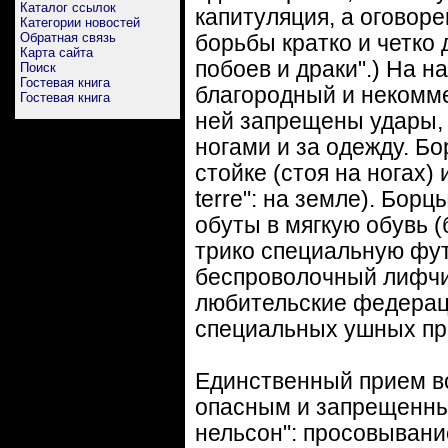
Каталог ссылок
капитуляция, а оговор
Категории новостей
Обратная связь
борьбы кратко и четко 
Карта сайта
побоев и драки".) На н
Поиск
Гостевая книга
благородный и некомме
Гостевая книга
ней запрещены удары,
ногами и за одежду. Бо
стойке (стоя на ногах) 
terre": на земле). Бор
обуты в мягкую обувь 
трико специальную фу
беспроволочный лифчи
любительские федерац
специальных ушных пр
Единственный прием в
опасным и запрещенны
нельсон": просовывани