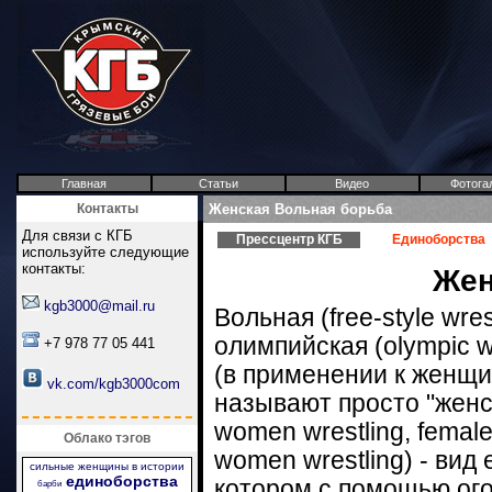
Главная
Статьи
Видео
Фотога
Контакты
Женская Вольная борьба
Для связи с КГБ
Прессцентр КГБ
Единоборства
используйте следующие
контакты:
Жен
kgb3000@mail.ru
Вольная (free-style wres
олимпийская (olympic w
+7 978 77 05 441
(в применении к женщи
vk.com/kgb3000com
называют просто "женс
women wrestling, female 
Облако тэгов
women wrestling) - вид
сильные женщины в истории
единоборства
котором с помощью ог
барби