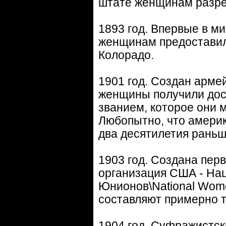
штате женщинам разре
1893 год. Впервые в м
женщинам предоставил
Колорадо.
1901 год. Создан арме
женщины получили дос
званием, которое они м
Любопытно, что америк
два десятилетия раньш
1903 год. Создана пе
организация США - На
Юнионов\National Wom
составляют примерно 
1904 год. Суфражистск