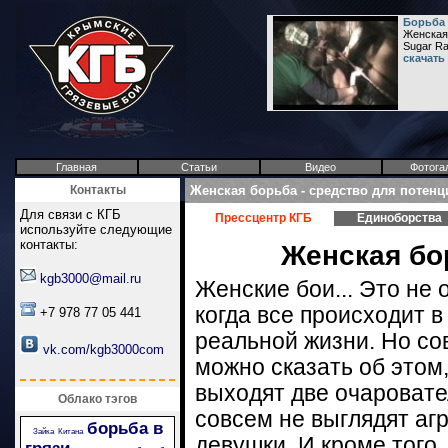
Борьба 
Женская 
Sugar Ra
скачать
Главная
Статьи
Видео
Фотога
Контакты
Женская борьба - средство для потенц
Для связи с КГБ
Прессцентр КГБ
Единоборства
используйте следующие
контакты:
Женская бо
kgb3000@mail.ru
Женские бои... Это не 
когда все происходит в
+7 978 77 05 441
реальной жизни. Но со
vk.com/kgb3000com
можно сказать об этом,
выходят две очароват
Облако тэгов
совсем не выглядят аг
борьба в
Зайка
Китана
девушки. И кроме того,