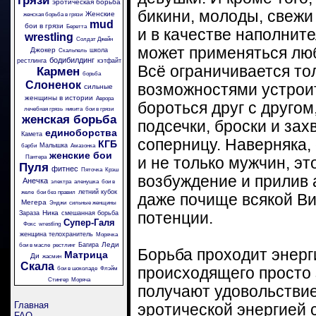
грязи
эротическая борьба
бикини, молоды, свежи
Женские
женская борьба в грязи
mud
бои в грязи
Беретта
и в качестве наполнит
wrestling
Солдат Джейн
может применяться люб
Джокер
школа
Скальпель
бодибилдинг
рестлинга
кэтфайт
Всё ограничивается т
Кармен
борьба
Слоненок
возможностями устроит
сильные
женщины в истории
Аврора
бороться друг с друго
лечебная грязь
никита
бои в грязи
женская борьба
подсечки, броски и зах
единоборства
Камета
соперницу. Наверняка,
КГБ
Малышка
барби
Амазонка
женские бои
Пантера
и не только мужчин, э
Пуля
фитнес
Пяточка
Крэш
возбуждение и прилив 
Анечка
электра
аленушка
бои в
летний кубок
желе
бои без правил
даже почище всякой Ви
Мегера
Энджи
сильные женщины
Ника
Зараза
смешанная борьба
потенции.
Супер-Галя
Фокс
wrestling
женщина телохранитель
Морячка
Леди
Багира
бои в масле
рестлинг
Борьба проходит энерги
Матрица
Ди
жасмин
Скала
происходящего просто 
бои в шоколаде
Флэйм
Стингер
Моряча
получают удовольствие
Главная
эротической энергией с
FAQ