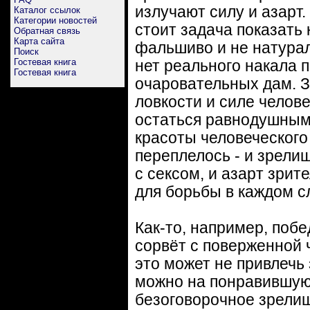
излучают силу и азарт.
Каталог ссылок
Категории новостей
стоит задача показать 
Обратная связь
Карта сайта
фальшиво и не натурал
Поиск
Гостевая книга
нет реального накала 
Гостевая книга
очаровательных дам. З
ловкости и силе челове
остаться равнодушным.
красоты человеческого
переплелось - и зрелищ
с сексом, и азарт зри
для борьбы в каждом с
Как-то, например, побе
сорвёт с поверженной ч
это может не привлечь 
можно на понравившуюс
безоговорочное зрелищ