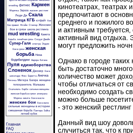
Амазонка
Кармен
фитнес
кинотеатрах, театрах 
wrestling
Зараза
Морячка
жасмин
рестлинг
предпочитают в основ
Скала
Леди Ди
Матрица
КГБ
среднего и пожилого в
кэтфайт
бои
Женские
без правил
Флэйм
Стингер
и активным требуется,
бои в грязи
школа рестлинга
mud wrestling
Камета
активный вид отдыха. Э
борьба
лечебная грязь
Солдат Джейн
Супер-Галя
могут предложить ночн
электра
Энджи
женская
бои в грязи
борьба
Ника
Однако в городе таких
бодибилдинг
Аврора
Китана
Пуля
единоборства
быть достаточно много,
Слоненок
Джокер
бои в
количество может доход
Анечка
шоколаде
Фокс
Беретта
Мегера
Багира
женщина
Пяточка
чтобы отличаться от с
телохранитель
Малышка
Скальпель
барби
сильные женщины
необходимо создать св
женская борьба в грязи
аленушка
можно больше посетите
Моряча
никита
бои в масле
женские бои
бои в желе
- это женский рестлинг 
сильные женщины в истории
смешанная борьба
Пантера
Зайка
летний кубок
Данный вид шоу доволь
Главная
FAQ
случиться так, что к пр