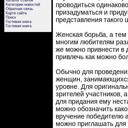
Каталог ссылок
проводиться одинаково
Категории новостей
Обратная связь
призадуматься и приду
Карта сайта
Поиск
представления такого 
Гостевая книга
Гостевая книга
Женская борьба, а тем
многим любителям разл
же можно привнести в 
привлечь как можно бо
Обычно для проведения
женщин, занимающихся
уровне. Для оригиналь
зрителей участников, 
для придания ему нес
можно обозначить како
вручение победителю а
можно приглашать для 