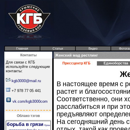
Главная
Статьи
Видео
Фотога
Контакты
Женский мад рестлинг
Для связи с КГБ
Прессцентр КГБ
Единоборства
используйте следующие
контакты:
Же
kgb3000@mail.ru
В настоящее время с р
растет и благосостоян
+7 978 77 05 441
Соответственно, они х
vk.com/kgb3000com
расслабиться и при эт
предъявляют определе
Облако тэгов
На сегодняшний день 
борьба в грязи
Крэш
отдых, такой как пров
эротическая борьба