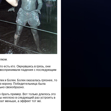
лком.
 есть кто. Окунувшись в грязь, они
и воспринимали падения с последующим
к и Болек. Болек оказалась грязнее, то
ую корону. Победительница была
ьно своеобразно.
о брать пример. Вот только длилось это
бы неплохо в следующий раз устроить в
рат меньше, а эффект тот же.