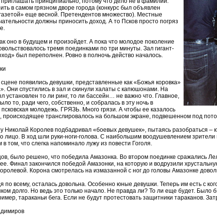
 приглашать принципиально, потому что дело не в фамилии.
ить в самом грязном дворе города (конкурс был объявлен
газетой» еще весной. Претендентов множество). Местные
ательности должны приносить доход. А то Псков просто погряз
е.
ак оно в будущем и произойдет. А пока что молодое поколение
овольствовалось тремя поединками по три минуты. Зал гигант-
ход» был переполнен. Ровно в полночь действо началось.
ки
сцене появились девушки, представленные как «Божья коровка»
». Они спустились в зал и скинули халаты с капюшонами. На
л установлен то ли ринг, то ли бассейн… не важно что. Главное,
ыло то, ради чего, собственно, и собралась в эту ночь в
псковская молодежь. ГРЯЗЬ. Много грязи. А чтобы ее казалось
, происходящее транслировалось на большом экране, подвешенном под пото
 Николай Королев подбадривал «боевых девушек», пытаясь разобраться – кто
о лицо. В ход шли руки-ноги-голова. С наибольшим воодушевлением зрител
 в том, что слегка напоминало лужу из повести Гоголя.
цов, было решено, что победила Амазонка. Во втором поединке сражались Леле
нее. Финал закончился победой Амазонки, на которую и водрузили хрустальн
оролевой. Корона смотрелась на измазанной с ног до головы Амазонке довол
дя по всему, осталась довольна. Особенно юные девушки. Теперь им есть с ког
ком долго. Но ведь это только начало. Не правда ли? То ли еще будет. Было 
ример, тараканьи бега. Если не будут протестовать защитники тараканов. Зат
адимиров