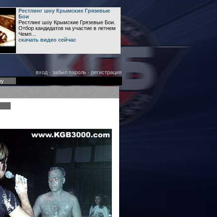
Рестлинг шоу Крымские Грязевые
Бои
Рестлинг шоу Крымские Грязевые Бои.
Отбор кандидатов на участие в летнем
Чемп...
скачать видео сейчас
вход
·
забыл пароль
·
регистрация
оу