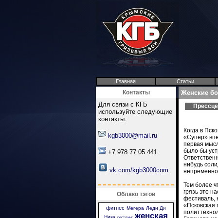
Главная
Статьи
Контакты
Женские бо
Для связи с КГБ
Прессце
используйте следующие
контакты:
Когда в Пск
kgb3000@mail.ru
«Супер» впе
первая мысл
было бы уст
+7 978 77 05 441
Ответственн
нибудь соли
vk.com/kgb3000com
непременно
Тем более ч
грязь это н
Облако тэгов
фестиваль, 
«Псковская 
фитнес
Мегера
Леди Ди
политтехнол
женская
Ника
рестлинг