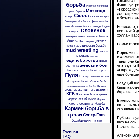
Грязнова не
борьба
Финал устро
Морячка
лечебная
«Городской 
Матрица
грязь
Беретта
достопримеч
Скала
электра
Скальпель
Крэш
в безденежь
кэтфайт
бои в грязи
Флэйм
wrestling
Возможно, т
Зайка
Амазонка
бои в шоколаде
Энджи
Слоненок
псковичей д
аленушка
холла «Паро
женщина телохранитель
Багира
Анечка
Джокер
Фокс
Аврора
Божьи коров
эротическая борьба
Китана
mud wrestling
жасмин
Первыми на 
Малышка
никита
и «Амазонка
единоборства
школа
танцполе бы
женские бои
что внутри б
рестлинга
«Пароходе» 
бои в желе
женская борьба в грязи
Пуля
еще больше
Стингер
бои в масле
бои
без правил
борьба
Солдат Джейн
Ведущий шоу
сильные женщины
барби
Пяточка
были на одн
сильные женщины в истории
барахтаньем
КГБ
Женские бои в грязи
Зараза
летний кубок
Моряча
В конце кон
Камета
смешанная борьба
есть – силь
Кармен
борьба в
объявлена к
грязи
Супер-Галя
Публика, су
бодибилдинг
Пантера
шоу не слиш
Пскове, нап
Главная
Алексей Вл
FAQ