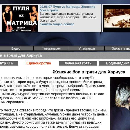
29.06.07 Пуля vs Матрица. Женские
бои в грязи
Запись сделана в развлекательном
комплексе Troy Евпатория. . Женские
бои в грязи
скачать видео сейчас
Видео
Фотогалерея
Участницы
Заказать ш
и в грязи для Хариуса
нтр КГБ
Единоборства
Лечебная грязь
Бодибилдинг
Женские бои в грязи для Хариуса
ове появились афиши, в которых сообщалось, что в клубе
рвые в истории города будут проведены женские бои в грязи,
ь была такая: «Эх, не то место и время выбрано!» Правильнее
роить все это ранней весной или поздней осенью.
ым за «культурно-спортивное мероприятие» назначить какого-
дного чиновника из мэрии. Желательно полковника. Он
 бы справился…
то мест для схваток в городе что грязи - предостаточно. Причем,
астоящая, а не стерильная, клубная. Можно даже устроить целый
наподобие «Псковского циклона». Назвать его, допустим,
грязь». Вместо рок-групп за те же деньги пригласить ведущих
огов, умеющих хорошо поливать грязью. Депутата гордумы