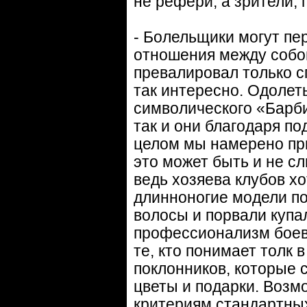
не рефери, а зрители,
- Болельщики могут пер
отношения между собой 
превалировал только с
так интересно. Одолет
символического «Барби
так и они благодаря п
целом мы намерено пр
это может быть и не с
ведь хозяева клубов хо
длинноногие модели пов
волосы и порвали купал
профессионализм боев
те, кто понимает толк 
поклонников, которые 
цветы и подарки. Возм
критериям стандартных