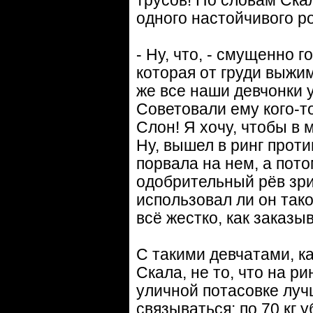
трусов! По словам Ска
одного настойчивого р
- Ну, что, - смущенно 
которая от груди выжим
же все наши девчонки 
Советовали ему кого-т
Слон! Я хочу, чтобы в 
Ну, вышел в ринг проти
порвала на нем, а пото
одобрительный рёв зри
использовал ли он так
всё жестко, как заказы
С такими девчатами, к
Скала, не то, что на ри
уличной потасовке луч
связываться: по 70 кг