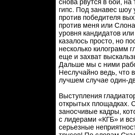
снова рвутся в бой, на
гипс. Под занавес шоу 
против победителя вых
против меня или Слона
уровня кандидатов или
казалось просто, но по
несколько килограмм г
еще и захват выскаль
Дальше мы с ними рабо
Неслучайно ведь, что в
лучшем случае один-дв
Выступления гладиатор
открытых площадках. С
заносчивые кадры, кот
с лидерами «КГБ» и вс
серьезные неприятност