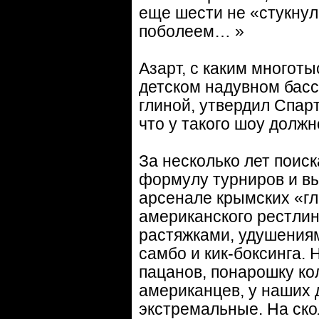
еще шести не «стукнуло
поболеем… »
Азарт, с каким многот
детском надувном басс
глиной, утвердил Спар
что у такого шоу долж
За несколько лет поис
формулу турниров и вы
арсенале крымских «
американского рестлин
растяжками, удушениям
самбо и кик-боксинга. 
пацанов, понарошку ко
американцев, у наших 
экстремальные. На ско