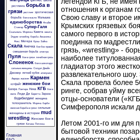
легендой КГБ, не имея 
фитнес
школа
борьба в
рестлинга
отношения к органам г
грязи
эротическая
рестлинг
Свою славу и второе и
борьба
Малышка
бои в масле
единоборства
Флэйм
Крымских грязевых боя
Супер-Галя
Стингер
самого первого в исто
Камета
Скальпель
Морячка
никита
Энджи
wrestling
борьба
Амазонка
поединка по мадрестли
Мегера
Фокс
Крэш
Зайка
Скала
Анечка
бои без правил
грязь, «wrestling» - бор
смешанная борьба
электра
Пуля
наиболее титулованна
бои в грязи
лечебная грязь
Слоненок
бои в шоколаде
гладиатор этого жестко
сильные женщины
Солдат Джейн
развлекательного шоу.
Джокер
летний кубок
аленушка
Кармен
Аврора
жасмин
Скала провела более 5
женские бои
кэтфайт
КГБ
ринге, собрав уйму вс
Ника
Багира
Пантера
бои в
Леди Ди
Зараза
желе
Беретта
отцы-основатели («КГБ
бодибилдинг
женщина
телохранитель
Моряча
барби
Симферополя искали до
сильные
женская борьба в грязи
mud
женщины в истории
wrestling
Женские бои в
Летом 2001-го им для 
грязи
Китана
Пяточка
бытовой техники поза
Главная
единоборств, способна
FAQ