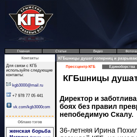
Главная
Статьи
Видео
Фотога
Контакты
КГБшницы душат соперниц и разрываю
Для связи с КГБ
Прессцентр КГБ
Единоборства
используйте следующие
контакты:
КГБшницы душат
kgb3000@mail.ru
+7 978 77 05 441
Директор и заботлива
боях без правил прев
vk.com/kgb3000com
непобедимую Скалу.
Облако тэгов
36-летняя Ирина Похил
женская борьба
Матрица