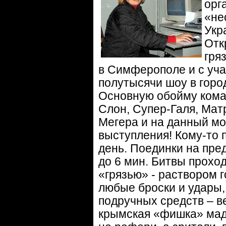
орг
«не
Укр
Отк
гря
в Симферополе и с уча
полутысячи шоу в горо
Основную обойму коман
Слон, Супер-Галя, Матр
Мегера и на данный мо
выступления! Кому-то п
день. Поединки на пре
до 6 мин. Битвы прохо
«грязью» - раствором 
любые броски и удары,
подручных средств – в
крымская «фишка» мадр