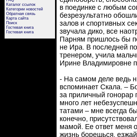
Каталог ссылок
в поединке с любым со
Категории новостей
Обратная связь
безрезультатно обошли
Карта сайта
залов и спортивных сек
Поиск
Гостевая книга
звучала дико, все нао
Гостевая книга
Парням пришлось бы п
не Ира. В последней п
тренером, учила мальч
Ирине Владимировне п
- На самом деле ведь н
вспоминает Скала. – Бо
за приличный гонорар 
много лет небезуспешн
татами – мне всегда б
конечно, присутствова
мамой. Ее ответ меня 
жизнь борешься, езжай