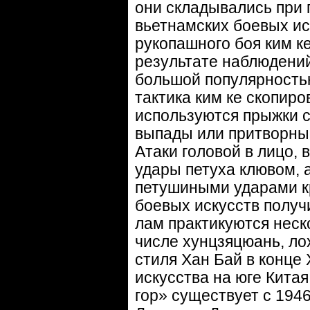
они складывались при
вьетнамских боевых ис
рукопашного боя ким ке
результате наблюдени
большой популярностью
тактика ким ке скопиро
используются прыжки 
выпады или притворные
Атаки головой в лицо, 
удары петуха клювом, 
петушиными ударами к
боевых искусств получ
лам практикуются неск
числе хунцзяцюань, ло
стиля Хан Бай в конце 
искусства на юге Кита
гор» существует с 194