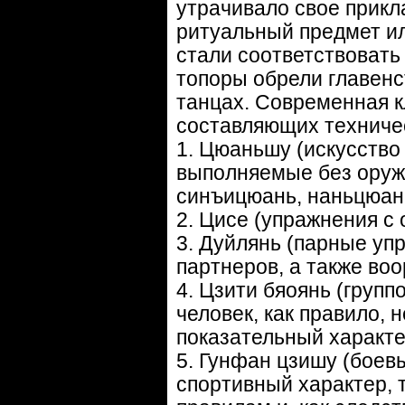
утрачивало свое прикл
ритуальный предмет и
стали соответствоват
топоры обрели главен
танцах. Современная к
составляющих техниче
1. Цюаньшу (искусство 
выполняемые без оруж
синъицюань, наньцюань
2. Цисе (упражнения с 
3. Дуйлянь (парные у
партнеров, а также во
4. Цзити бяоянь (груп
человек, как правило,
показательный характе
5. Гунфан цзишу (боев
спортивный характер, 