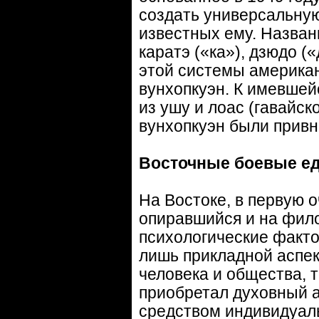
создать универсальную
известных ему. Назван
каратэ («ка»), дзюдо («
этой системы американ
вунхопкуэн. К имевшей
из ушу и лоас (гавайск
вунхопкуэн были прив
Восточные боевые ед
На Востоке, в первую 
опиравшийся и на фило
психологические факто
лишь прикладной аспек
человека и общества, 
приобретал духовный а
средством индивидуал