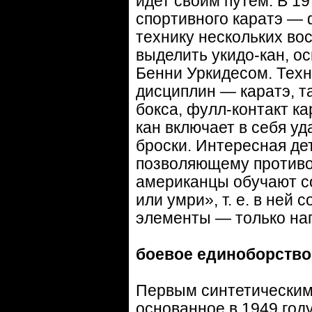
идет своим путем. В 1
спортивного каратэ — 
технику нескольких во
выделить укидо-кан, о
Бенни Уркидесом. Техн
дисциплин — каратэ, та
бокса, фулл-контакт ка
кан включает в себя у
броски. Интересная де
позволяющему противос
американцы обучают со
или умри», т. е. в не
элементы — только на
боевое единоборство
Первым синтетическим 
основанное в 1949 год