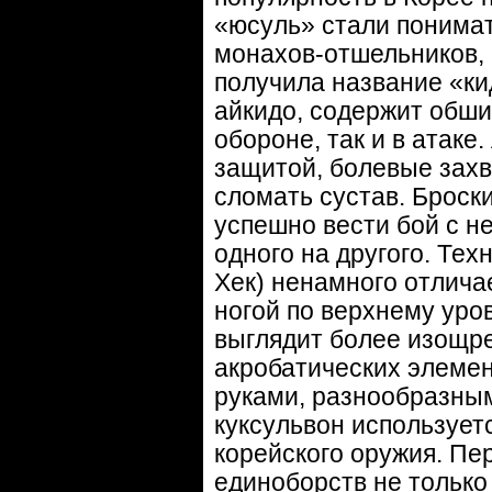
«юсуль» стали понимат
монахов-отшельников, 
получила название «кид
айкидо, содержит обши
обороне, так и в атаке
защитой, болевые захв
сломать сустав. Броски
успешно вести бой с н
одного на другого. Тех
Хек) ненамного отлича
ногой по верхнему уров
выглядит более изощр
акробатических элемен
руками, разнообразным
куксульвон использует
корейского оружия. Пе
единоборств не только 