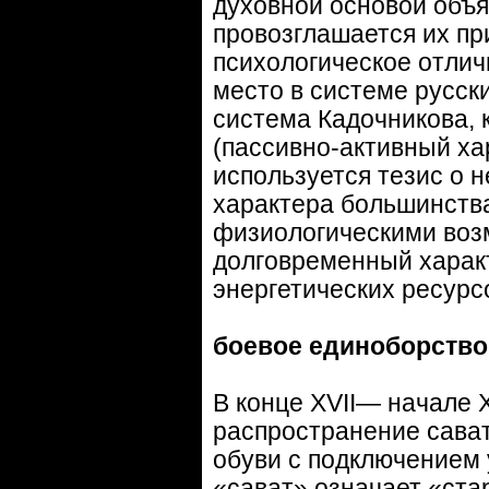
духовной основой объя
провозглашается их пр
психологическое отлич
место в системе русск
система Кадочникова, 
(пассивно-активный ха
используется тезис о 
характера большинства
физиологическими воз
долговременный харак
энергетических ресурс
боевое единоборство 
В конце XVII— начале X
распространение сават
обуви с подключением 
«сават» означает «ста