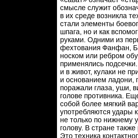
смысле служит обознач
в их среде возникла т
стали элементы боевог
шпага, но и как вспомо
руками. Одними из пер
фехтования Фанфан, Ба
носком или ребром обу
применялись подсечки.
и в живот, кулаки не 
и основанием ладони, 
поражали глаза, уши, в
голове противника. Ещ
собой более мягкий ва
употребляются удары к
не только по нижнему у
голову. В стране такж
Это техника контактно