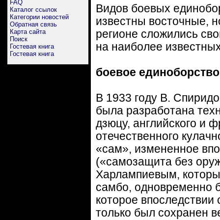
FAQ
Видов боевых единобор
Каталог ссылок
Категории новостей
известны восточные, н
Обратная связь
Карта сайта
регионе сложились сво
Поиск
на наиболее известных
Гостевая книга
Гостевая книга
боевое единоборство
В 1933 году В. Спирид
была разработана тех
дзюцу, английского и ф
отечественного кулачн
«сам», измененное впо
(«самозащита без оруж
Харлампиевым, который
самбо, одновременно б
которое впоследствии 
только был сохранен в