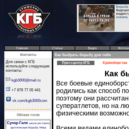
Борьба в
Видеореп
мадрестл
скачать
Главная
Статьи
Видео
Фотога
Контакты
Как быбрать борьбу для себя
Для связи с КГБ
Прессцентр КГБ
Единоборства
используйте следующие
контакты:
Как б
kgb3000@mail.ru
Все боевые единоборст
родились как способ по
+7 978 77 05 441
поэтому они рассчитан
vk.com/kgb3000com
суператлетов, но на л
физическими возможно
Облако тэгов
Супер-Галя
школа рестлинга
Всеми видами единобор
эротическая борьба
Ника