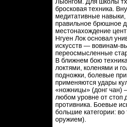
Лыонгом. Для школы т
бросковая техника. Вн
медитативные навыки, 
правильное брюшное д
местонахождение центр
Нгуен Лок основал уни
искусств — вовинам-вь
переосмысленные стар
В ближнем бою техника
локтями, коленями и г
подножки, болевые при
применяются удары кул
«ножницы» (донг чан) 
любом уровне от стоп 
противника. Боевые ис
большие категории: во 
оружием).