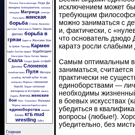
Леди Ди
Пяточка
бои в шоколаде
исключением может бы
женщина телохранитель
сильные
Матрица
женщины
электра
требующим философско
женская
бои в желе
можно заниматься с де
борьба
Стингер
Амазонка
и, фактически, с «нуле
Камета
Зараза
рестлинг
бои в масле
борьба в
фитнес
что основатель дзюдо 
грязи
Женские бои
Беретта
каратэ росли слабыми 
Кармен
в грязи
Пантера
бодибилдинг
барби
бои без правил
бои в грязи
Крэш
Китана
Аврора
Скала
Самым оптимальным во
кэтфайт
Солдат Джейн
Слоненок
Джокер
заниматься, считается
Пуля
Мегера
лечебная грязь
практически не сущест
летний кубок
wrestling
Флэйм
смешанная
аленушка
Морячка
единоборствами — личн
сильные
борьба
Энджи
женщины в истории
необходимы жизненный 
никита
женские
Анечка
борьба
в боевых искусствах (к
бои
Малышка
Фокс
Скальпель
Моряча
женская борьба в грязи
убедиться в квалифика
единоборства
жасмин
mud
КГБ
вопросы (любые!). Хор
Багира
wrestling
Зайка
убедительно, без мисти
Главная