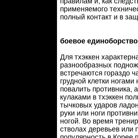
правилам и, как следс
применяемого техничес
полный контакт и в за
боевое единоборство 
Для тхэккен характерн
разнообразных подноже
встречаются гораздо ч
грудной клетки ногами 
повалить противника, 
кулаками в тхэккен по
тычковых ударов ладонь
руки или ноги противни
ногой. Во время тренир
стволах деревьев или 
популярность в Корее 