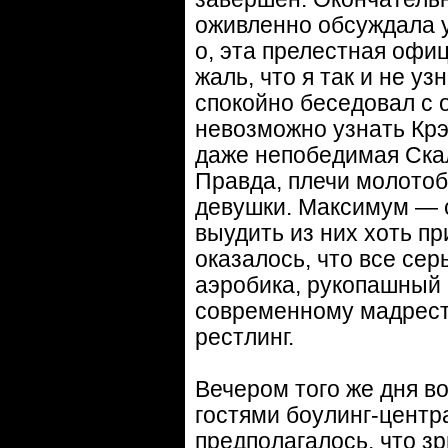
оживленно обсуждала у
о, эта прелестная офиц
жаль, что я так и не узн
спокойно беседовал с 
невозможно узнать Крэ
даже непобедимая Ска
Правда, плечи молотоб
девушки. Максимум — 
выудить из них хоть пр
оказалось, что все сер
аэробика, рукопашный б
современному мадрестл
рестлинг.
Вечером того же дня 
гостями боулинг-центр
предполагалось, что зр