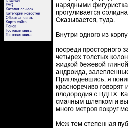
Главная
нарядными фигуристка
FAQ
Каталог ссылок
прогуливается солидная
Категории новостей
Обратная связь
Оказывается, туда.
Карта сайта
Поиск
Гостевая книга
Внутри одного из корп
Гостевая книга
посреди просторного з
четырех толстых колон
жидкой бежевой глиной
андроида, залепленные
Приглядевшись, я пони
красноречиво говорят
плодородия с ВДНХ. Ка
смачным шлепком и вы
много метров вокруг м
Меж тем степенная пуб