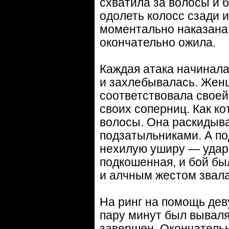
схватила за волосы и б
одолеть колосс сзади 
моментально наказана
окончательно ожила.
Каждая атака начинала
и захлебывалась. Жен
соответствовала своей
своих соперниц. Как ко
волосы. Она раскидыв
подзатыльниками. А по
нехилую уширу — удар 
подкошенная, и бой бы
и алчным жестом звала
На ринг на помощь дев
пару минут был вывалян
завершен. Окончательн