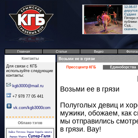
12.08.0
дерутся
Судаке
Пятеро п
публики 
Суд...
скачать
Главная
Статьи
Видео
Фотога
Контакты
Возьми ее в грязи
Для связи с КГБ
Прессцентр КГБ
Единоборства
используйте следующие
контакты:
kgb3000@mail.ru
Возьми ее в грязи
+7 978 77 05 441
Полуголых девиц и хо
vk.com/kgb3000com
мужики, обожаем, как с
мы отправились смотр
Облако тэгов
в грязи. Вау!
Зайка
Пяточка
Энджи
борьба
никита
Супер-Галя
Аврора
Моряча