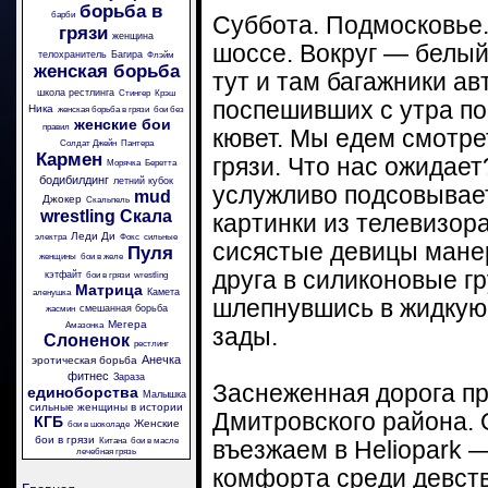
борьба в
барби
Суббота. Подмосковье
грязи
женщина
шоссе. Вокруг — белый
телохранитель
Багира
Флэйм
женская борьба
тут и там багажники а
школа рестлинга
Стингер
Крэш
поспешивших с утра по
Ника
женская борьба в грязи
бои без
женские бои
правил
кювет. Мы едем смотре
Солдат Джейн
Пантера
Кармен
грязи. Что нас ожидае
Морячка
Беретта
бодибилдинг
летний кубок
услужливо подсовывае
mud
Джокер
Скальпель
wrestling
Скала
картинки из телевизора
Леди Ди
электра
Фокс
сильные
сисястые девицы мане
Пуля
женщины
бои в желе
друга в силиконовые гр
кэтфайт
бои в грязи
wrestling
Матрица
Камета
аленушка
шлепнувшись в жидкую 
смешанная борьба
жасмин
Мегера
Амазонка
зады.
Слоненок
рестлинг
Анечка
эротическая борьба
фитнес
Зараза
Заснеженная дорога пр
единоборства
Малышка
сильные женщины в истории
Дмитровского района. 
КГБ
Женские
бои в шоколаде
бои в грязи
Китана
бои в масле
въезжаем в Heliopark 
лечебная грязь
комфорта среди девств