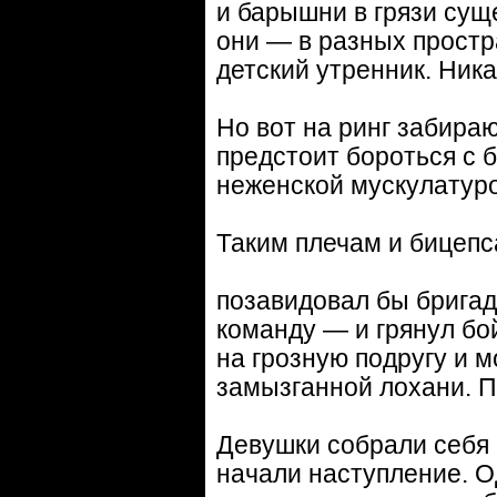
и барышни в грязи суще
они — в разных простр
детский утренник. Ник
Но вот на ринг забира
предстоит бороться с 
неженской мускулатуро
Таким плечам и бицеп
позавидовал бы бригад
команду — и грянул б
на грозную подругу и 
замызганной лохани. П
Девушки собрали себя 
начали наступление. О