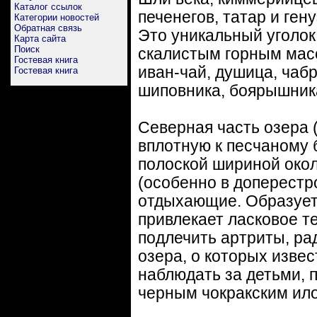
Каталог ссылок
печенегов, татар и ген
Категории новостей
Обратная связь
Это уникальный уголок
Карта сайта
Поиск
скалистым горным масс
Гостевая книга
иван-чай, душица, чаб
Гостевая книга
шиповника, боярышник
Северная часть озера (
вплотную к песчаному б
полоской шириной окол
(особенно в доперестр
отдыхающие. Образует
привлекает ласковое т
подлечить артриты, ра
озера, о которых изве
наблюдать за детьми, 
черным чокракским ило