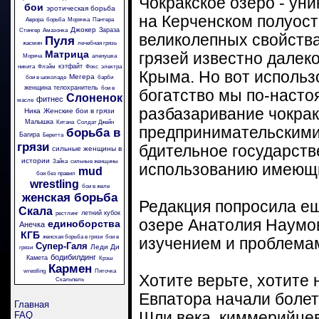
Чокракское озеро - ун
бои
эротическая борьба
на Керченском полуост
Аврора
борьба
Морячка
Пантера
Джокер
Зараза
Стингер
Амазонка
великолепных свойства
Пуля
жасмин
лечебная грязь
Матрица
грязей известно далек
Моряча
аленушка
кэтфайт
никита
Флэйм
Фокс
электра
Крыма. Но вот использ
Мегера
бои в шоколаде
барби
женщина телохранитель
бои в
богатство мы по-насто
Слоненок
фитнес
масле
разбазаривание чокра
Ника
Женские бои в грязи
Малышка
Китана
Солдат Джейн
предпринимательскими 
борьба в
Багира
Беретта
грязи
бдительное государств
сильные женщины в
истории
Зайка
сильные женщины
использованию имеющи
mud
бои без правил
wrestling
бои в желе
женская борьба
Редакция попросила ещ
Скала
летний кубок
рестлинг
озере Анатолия Наумо
единоборства
Анечка
КГБ
женская борьба в грязи
бои в
изучением и проблема
Супер-Галя
Леди Ди
грязи
бодибилдинг
Камета
Крэш
Кармен
wrestling
Пяточка
Хотите верьте, хотите н
Скальпель
Евпатора начали болет
Главная
Шли века, киммерийцев
FAQ