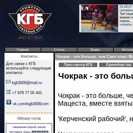
01.08.0
грязевы
Три паца
мамам н
порош...
скачать
Главная
Статьи
Видео
Фотога
Контакты
Чокрак - это больше, чем Саки плюс М
Для связи с КГБ
Прессцентр КГБ
Единоборства
используйте следующие
контакты:
Чокрак - это бол
kgb3000@mail.ru
+7 978 77 05 441
Чокрак - это больше, ч
Мацеста, вместе взяты
vk.com/kgb3000com
'Керченский рабочий', 
Облако тэгов
смешанная борьба
школа
женские
рестлинга
Энджи