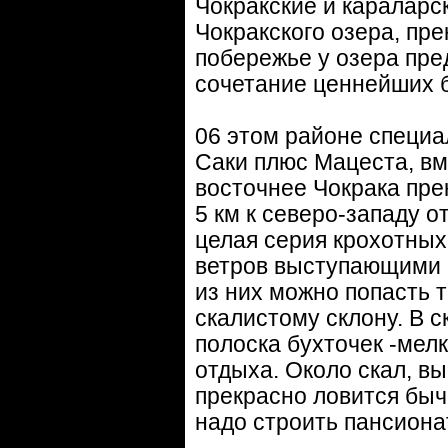
Чокракские и караларс
Чокракского озера, пр
побережье у озера пре
сочетание ценнейших 
06 этом районе специал
Саки плюс Мацеста, вме
восточнее Чокрака прек
5 км к северо-западу о
целая серия крохотных
ветров выступающими в
из них можно попасть т
скалистому склону. В 
полоска бухточек -мел
отдыха. Около скал, в
прекрасно ловится быч
надо строить пансиона