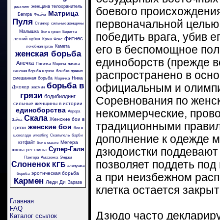
женщина телохранитель
рестлинг
боевого происхождения
Матрица
Багира
Флэйм
Пуля
первоначальной целью
Стингер
сильные женщины
Малышка
бои в грязи
Беретта
победить врага, убив е
фитнес
летний кубок
Крэш
Фокс
Камета
его в беспомощное пол
лечебная грязь
женская борьба
единоборств (прежде в
Анечка
Пяточка
Моряча
никита
женская борьба в грязи
бои без правил
распространено в осно
Ника
смешанная борьба
Морячка
борьба в
официальным и олимпи
Джокер
жасмин
грязи
бодибилдинг
Соревнования по женск
сильные женщины в истории
единоборства
некоммерческие, прово
Аврора
Скала
Женские бои в
Зайка
традиционными правила
женские бои
грязи
бои в
шоколаде
wrestling
Скальпель
барби
дополнение к одежде м
Мегера
кэтфайт
бои в масле
Супер-Галя
дзюдоистки поддевают 
школа рестлинга
Пантера
Амазонка
Энджи
позволяет поддеть под
Слоненок
КГБ
аленушка
эротическая борьба
борьба
а при неизбежном расп
Кармен
Леди Ди
Зараза
клетка остается закрыт
Главная
FAQ
Дзюдо часто деклариру
Каталог ссылок