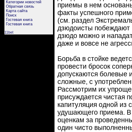
Категории новостей
приемы в нем основаны
Обратная связь
Карта сайта
факты успешного прим
Поиск
(см. раздел Экстремаль
Гостевая книга
Гостевая книга
дзюдоисты побеждают ч
11bet
дзюдо можно и нападат
даже и вовсе не агресс
Борьба в стойке ведетс
провести бросок сопер
допускаются болевые 
сложные, с употребле
Рассмотрим их упрощен
присуждается чистая по
капитуляция одной из 
удушающего приема. В 
оценкам за проведенны
один чисто выполненн