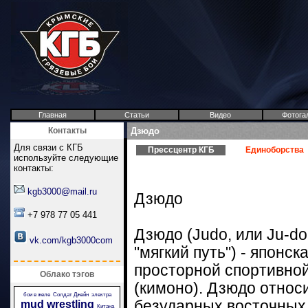
Главная
Статьи
Видео
Фотога
Контакты
Дзюдо
Для связи с КГБ
Прессцентр КГБ
Единоборства
используйте следующие
контакты:
kgb3000@mail.ru
Дзюдо
+7 978 77 05 441
Дзюдо (Judo, или Ju-do
vk.com/kgb3000com
"мягкий путь") - японск
просторной спортивно
Облако тэгов
(кимоно). Дзюдо относи
бои в желе
Солдат Джейн
электра
безударных восточных
mud wrestling
Китана