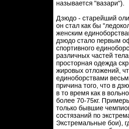
называется "вазари").
Дзюдо - старейший ол
он стал как бы "ледок
женским единоборства
дзюдо стало первым о
спортивного единоборс
различных частей тела
просторная одежда скр
жировых отложений, ч
единоборствами весьма
причина того, что в д
в то время как в воль
более 70-75кг. Пример
только бывшие чемпион
состязаний по экстрем
Экстремальные бои), гд