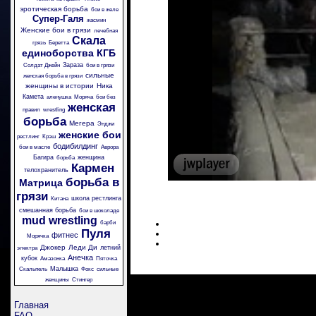
эротическая борьба
бои в желе
Супер-Галя
жасмин
Женские бои в грязи
лечебная
Скала
грязь
Беретта
единоборства
КГБ
Зараза
Солдат Джейн
бои в грязи
сильные
женская борьба в грязи
женщины в истории
Ника
Камета
аленушка
Моряча
бои без
женская
правил
wrestling
борьба
Мегера
Энджи
женские бои
рестлинг
Крэш
бодибилдинг
бои в масле
Аврора
Багира
женщина
борьба
Кармен
телохранитель
борьба в
Матрица
грязи
школа рестлинга
Китана
смешанная борьба
бои в шоколаде
mud wrestling
барби
Пуля
фитнес
Морячка
Джокер
Леди Ди
летний
электра
Анечка
кубок
Амазонка
Пяточка
Малышка
Скальпель
Фокс
сильные
женщины
Стингер
Главная
FAQ