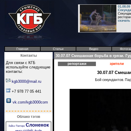
01.08.09
Секунда
Секундан
ресторан
скачать
Главная
Статьи
Видео
Фотога
Контакты
30.07.07 Смешанная борьба в грязи. Гу
Для связи с КГБ
репортажи
зрители
используйте следующие
контакты:
30.07.07 Смеша
Бой секундантов. Пар
kgb3000@mail.ru
+7 978 77 05 441
vk.com/kgb3000com
Облако тэгов
Слоненок
Зайка
Пантера
кэтфайт
никита
Флэйм