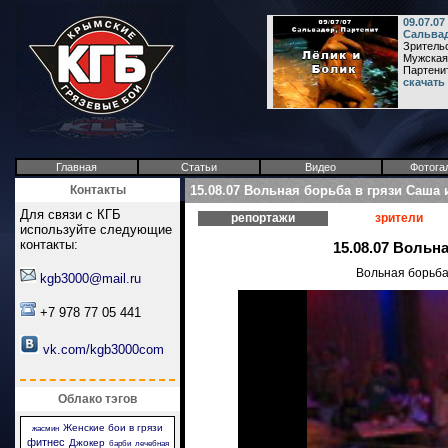
09.07.07
Сальвад
Зрительс
Мужская 
Партени
скачать
Главная
Статьи
Видео
Фотога
Контакты
15.08.07 Вольная борьба в грязи Саша 
Для связи с КГБ
репортажи
зрители
используйте следующие
контакты:
15.08.07 Вольн
Вольная борьба 
kgb3000@mail.ru
+7 978 77 05 441
vk.com/kgb3000com
Облако тэгов
Женские бои в грязи
жасмин
фитнес
Джокер
барби
лечебная