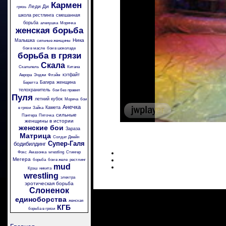
Кармен
Леди Ди
грязь
школа рестлинга
смешанная
борьба
аленушка
Морячка
женская борьба
Ника
Малышка
сильные женщины
бои в масле
бои в шоколаде
борьба в грязи
Скала
Скальпель
Китана
кэтфайт
Аврора
Энджи
Флэйм
Багира
женщина
Беретта
телохранитель
бои без правил
Пуля
летний кубок
Моряча
бои
Анечка
Камета
в грязи
Зайка
сильные
Пантера
Пяточка
женщины в истории
женские бои
Зараза
Матрица
Солдат Джейн
Супер-Галя
бодибилдинг
Фокс
Амазонка
wrestling
Стингер
Мегера
борьба
бои в желе
рестлинг
mud
Крэш
никита
wrestling
электра
эротическая борьба
Слоненок
единоборства
женская
КГБ
борьба в грязи