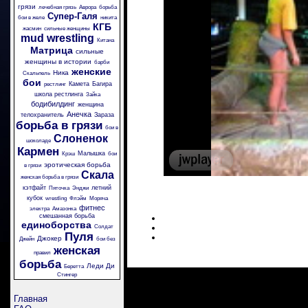
грязи
лечебная грязь
Аврора
борьба
Супер-Галя
бои в желе
никита
КГБ
жасмин
сильные женщины
mud wrestling
Китана
Матрица
сильные
женщины в истории
барби
женские
Ника
Скальпель
бои
Камета
Багира
рестлинг
школа рестлинга
Зайка
бодибилдинг
женщина
Анечка
телохранитель
Зараза
борьба в грязи
бои в
Слоненок
шоколаде
Кармен
Малышка
Крэш
бои
эротическая борьба
в грязи
Скала
женская борьба в грязи
кэтфайт
летний
Пяточка
Энджи
кубок
wrestling
Флэйм
Моряча
фитнес
электра
Амазонка
смешанная борьба
единоборства
Солдат
Пуля
Джокер
Джейн
бои без
женская
правил
борьба
Леди Ди
Беретта
Стингер
Главная