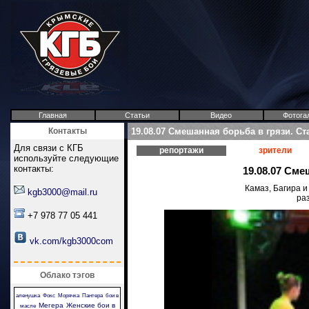
Главная
Статьи
Видео
Фотога
Контакты
19.08.07 Смешанная борьба в грязи. Ст
Для связи с КГБ
репортажи
зрители
используйте следующие
контакты:
19.08.07 Сме
Камаз, Багира 
kgb3000@mail.ru
ра
+7 978 77 05 441
vk.com/kgb3000com
Облако тэгов
аленушка
Фокс
Морячка
Пантера
бои в
Мегера
Женские бои в
масле