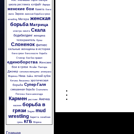
Малышка
Багира
Фокс
барби
школа рестлинга
кэтфайт
Аврора
женские бои
Камета
бои в
Зараза
желе
женская борьба в грязи
женская
Мегера
wrestling
борьба
Матрица
Скала
электра
никита
бодибилдинг
женщина
телохранитель
Крэш
Слоненок
фитнес
сильные женщины в истории
бои в грязи
бои в масле
борьба
Стингер
бои без правил
единоборства
Женские
бои в грязи
Флэйм
Пантера
Джокер
сильные женщины
аленушка
Ника
летний кубок
Морячка
Зайка
эротическая
Китана
Амазонка
Супер-Галя
борьба
смешанная борьба
Скальпель
Пяточка
бои в шоколаде
Кармен
Анечка
рестлинг
борьба в
жасмин
грязи
mud
Энджи
wrestling
Беретта
лечебная
КГБ
грязь
Моряча
Главная