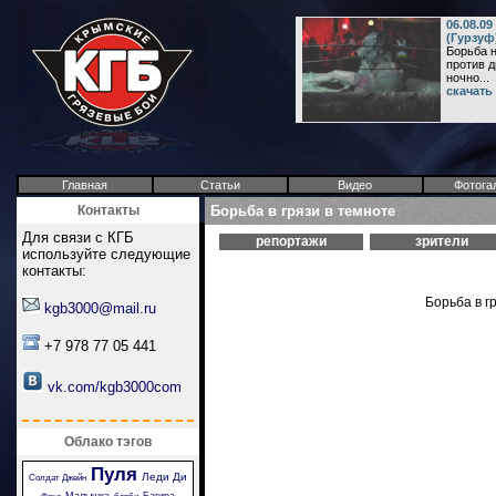
06.08.0
(Гурзуф
Борьба 
против д
ночно...
скачать
Главная
Статьи
Видео
Фотога
Контакты
Борьба в грязи в темноте
Для связи с КГБ
репортажи
зрители
используйте следующие
контакты:
Борьба в г
kgb3000@mail.ru
+7 978 77 05 441
vk.com/kgb3000com
Облако тэгов
Пуля
Леди Ди
Солдат Джейн