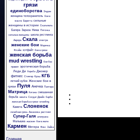
грязи
единоборства
Энджи
женщина телохранитель
бои в
сильные
масле
Беретта
женщины в истории
Скальпель
Ника
Багира
Зараза
Пяточка
школа рестлинга
сильные женщины
Скала
Аврора
электра
женские бои
Морячка
кэтфайт
Флэйм
бои в грязи
женская борьба
mud wrestling
бои без
эротическая борьба
правил
Леди Ди
Джокер
борьба
КГБ
фитнес
Стингер
Крэш
Женские бои в
летний кубок
Пуля
Анечка
грязи
Пантера
Матрица
смешанная
Китана
борьба
никита
Солдат Джейн
барби
женская борьба в грязи
wrestling
Слоненок
Камета
лечебная грязь
Амазонка
рестлинг
Супер-Галя
аленушка
Малышка
жасмин
бои в желе
Кармен
Мегера
Фокс
Зайка
Главная