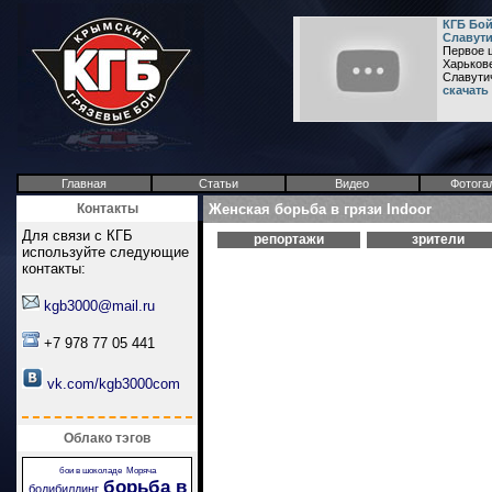
КГБ Бо
Славутич
Первое ш
Харьков
Славутич"
скачать
Главная
Статьи
Видео
Фотога
Контакты
Женская борьба в грязи Indoor
Для связи с КГБ
репортажи
зрители
используйте следующие
контакты:
kgb3000@mail.ru
+7 978 77 05 441
vk.com/kgb3000com
Облако тэгов
бои в шоколаде
Моряча
борьба в
бодибилдинг