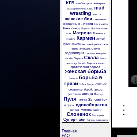
КГБ
женщина
лечебная грязь
mud
телохранитель
Крэш
wrestling
электра
женские бои
сильные
женщины в истории
бои в масле
Ника
Стингер
Беретта
бои без правил
Матрица
Малышка
Фокс
Кармен
летний
wrestling
кубок
Камета
женская борьба в грязи
барби
аленушка
Моряча
бодибилдинг
сильные женщины
Скала
Зараза
Флэйм
бои в
шоколаде
борьба
Морячка
никита
эротическая борьба
женская борьба
борьба в
Багира
грязи
фитнес
Зайка
Энджи
смешанная борьба
школа
Анечка
рестлинга
Пантера
Пуля
Женские бои
Пяточка
единоборства
в грязи
Мегера
рестлинг
жасмин
Слоненок
бои в грязи
Супер-Галя
Китана
бои в желе
Главная
FAQ