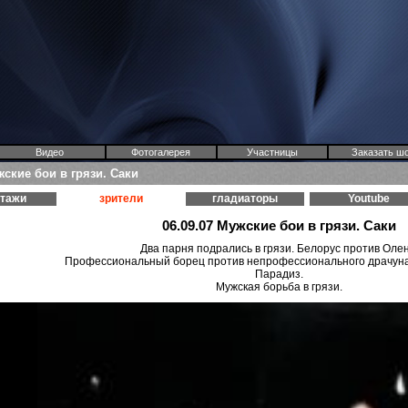
Видео
Фотогалерея
Участницы
Заказать ш
жские бои в грязи. Саки
ртажи
зрители
гладиаторы
Youtube
06.09.07 Мужские бои в грязи. Саки
Два парня подрались в грязи. Белорус против Олен
Профессиональный борец против непрофессионального драчуна.
Парадиз.
Мужская борьба в грязи.