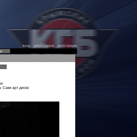
вход
·
забыл пароль
·
регистрация
оу
я.
 Саки арт диско