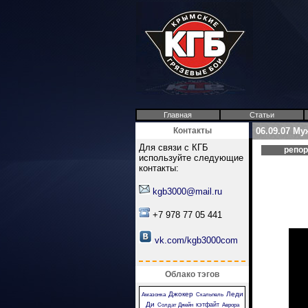
Главная
Статьи
Контакты
06.09.07 Му
Для связи с КГБ
репо
используйте следующие
контакты:
kgb3000@mail.ru
+7 978 77 05 441
vk.com/kgb3000com
Облако тэгов
Джокер
Леди
Амазонка
Скальпель
Ди
кэтфайт
Солдат Джейн
Аврора