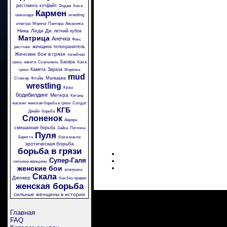
рестлинга
кэтфайт
Энджи
бои в
Кармен
шоколаде
wrestling
электра
Моряча
Пантера
Амазонка
Ника
Леди Ди
летний кубок
Матрица
Анечка
Фокс
женщина телохранитель
рестлинг
Женские бои в грязи
лечебная
Багира
грязь
никита
Скальпель
бои в
Камета
Зараза
грязи
Морячка
mud
Малышка
Стингер
Флэйм
wrestling
Крэш
бодибилдинг
Мегера
Китана
жасмин
женская борьба в грязи
Солдат
КГБ
Джейн
борьба
Слоненок
Аврора
смешанная борьба
Зайка
Пяточка
Пуля
Беретта
бои в масле
эротическая борьба
борьба в грязи
Супер-Галя
сильные женщины
женские бои
аленушка
Скала
Джокер
бои без правил
женская борьба
сильные женщины в истории
Главная
FAQ