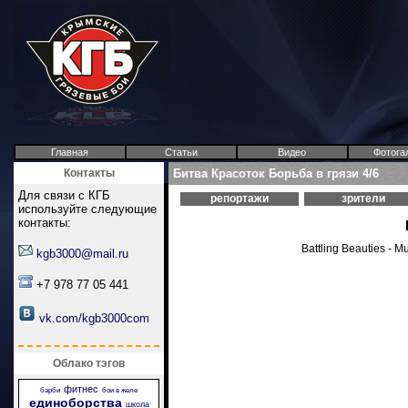
Главная
Статьи
Видео
Фотога
Контакты
Битва Красоток Борьба в грязи 4/6
Для связи с КГБ
репортажи
зрители
используйте следующие
контакты:
Battling Beauties -
kgb3000@mail.ru
+7 978 77 05 441
vk.com/kgb3000com
Облако тэгов
фитнес
барби
бои в желе
единоборства
школа