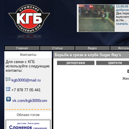
13.08.08
доброво
Два пере
выяснить
вг.Ни...
скачать
Главная
Статьи
Видео
Фотога
Контакты
Борьба в грязи в клубе Sugar Ray's
Для связи с КГБ
репортажи
зрители
используйте следующие
контакты:
Жен
kgb3000@mail.ru
+7 978 77 05 441
vk.com/kgb3000com
Облако тэгов
рестлинг
бои в грязи
Слоненок
смешанная