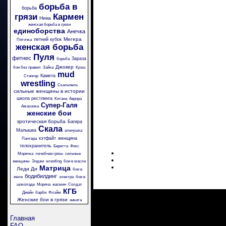
борьба в
борьба
грязи
Кармен
Ника
женская борьба в грязи
единоборства
Анечка
Мегера
летний кубок
Пяточка
женская борьба
Пуля
фитнес
Зараза
борьба
Джокер
бои без правил
Зайка
Крэш
mud
Камета
Стингер
wrestling
Скальпель
сильные женщины в истории
школа рестлинга
Китана
Аврора
Супер-Галя
Амазонка
женские бои
эротическая борьба
Багира
Скала
Малышка
аленушка
кэтфайт
женщина
Пантера
телохранитель
Беретта
Фокс
Морячка
лечебная грязь
сильные
женщины
Энджи
wrestling
бои в масле
Матрица
Леди Ди
бои в
бодибилдинг
желе
электра
бои в
шоколаде
Моряча
жасмин
Солдат
КГБ
Джейн
барби
Флэйм
Женские бои в грязи
никита
Главная
FAQ