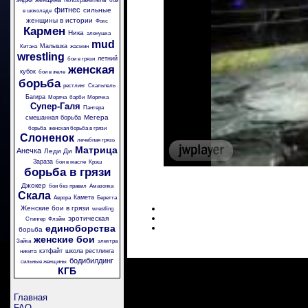
женщина телохранитель
Энджи
бои
фитнес
сильные
в шоколаде
женщины в истории
Фокс
Кармен
Ника
аленушка
mud
Малышка
Китана
жасмин
wrestling
летний
бои в грязи
женская
кубок
бои в желе
борьба
рестлинг
Скальпель
Багира
Моряча
барби
Морячка
Супер-Галя
Пантера
Мегера
смешанная борьба
борьба
женская борьба в грязи
Слоненок
лечебная грязь
Матрица
Анечка
Леди Ди
Зараза
бои в масле
Крэш
борьба в грязи
Джокер
бои без правил
Амазонка
Скала
Камета
Аврора
Беретта
Женские бои в грязи
wrestling
эротическая
Стингер
Флэйм
единоборства
борьба
женские бои
Зайка
электра
кэтфайт
школа рестлинга
никита
бодибилдинг
сильные женщины
КГБ
Главная
FAQ