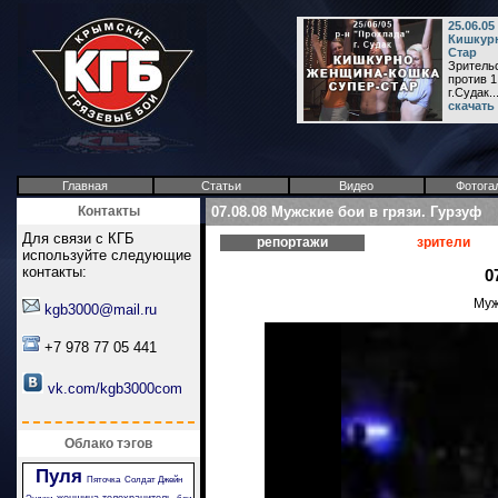
25.06.0
Кишкурн
Стар
Зрительс
против 1
г.Судак..
скачать
Главная
Статьи
Видео
Фотога
Контакты
07.08.08 Мужские бои в грязи. Гурзуф
Для связи с КГБ
репортажи
зрители
используйте следующие
контакты:
0
Муж
kgb3000@mail.ru
+7 978 77 05 441
vk.com/kgb3000com
Облако тэгов
Пуля
Пяточка
Солдат Джейн