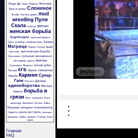
Леди Ди
Женские
Крэш
Моряча
Слоненок
бои в грязи
mud
Флэйм
бои без правил
Пуля
wrestling
Скала
фитнес
электра
женская борьба
бодибилдинг
женская борьба в
Багира
грязи
wrestling
лечебная грязь
Матрица
Энджи
Солдат Джейн
эротическая борьба
рестлинг
сильные женщины в
бои в желе
Анечка
истории
никита
летний кубок
Скальпель
Морячка
КГБ
Зараза
смешанная
Пантера
Кармен
Супер-
борьба
Галя
Джокер
Пяточка
единоборства
Мегера
борьба в
Камета
грязи
Фокс
аленушка
бои в
шоколаде
Амазонка
Китана
Зайка
Малышка
женщина телохранитель
школа рестлинга
Беретта
сильные
женщины
барби
жасмин
Стингер
бои в
грязи
Главная
FAQ