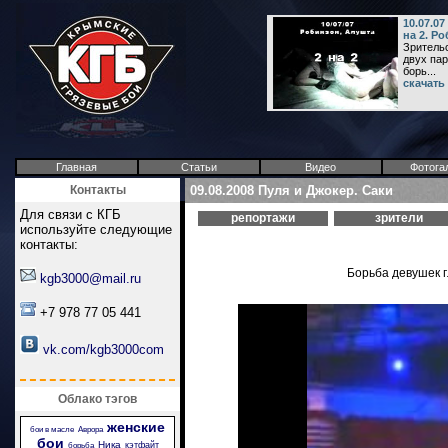
10.07.0
на 2. Р
Зрительс
двух па
борь...
скачать
Главная
Статьи
Видео
Фотога
Контакты
09.08.2008 Пуля и Джокер. Саки
Для связи с КГБ
репортажи
зрители
используйте следующие
контакты:
Борьба девушек г
kgb3000@mail.ru
+7 978 77 05 441
vk.com/kgb3000com
Облако тэгов
женские
бои в масле
Аврора
бои
Ника
кэтфайт
борьба