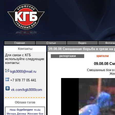
Главная
Статьи
Видео
Фотога
Контакты
09.08.08 Смешанная борьба в грязи на 
Для связи с КГБ
репортажи
зрители
используйте следующие
контакты:
09.08.08 С
Смешанные бои в г
kgb3000@mail.ru
Жен
+7 978 77 05 441
vk.com/kgb3000com
Облако тэгов
бодибилдинг
Ника
Флэйм
Мегера
Джокер
Женские бои