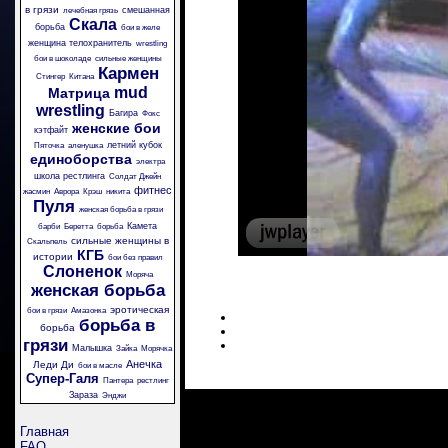
в грязи
смешанная
лечебная грязь
Скала
борьба
бои в желе
женщина телохранитель
wrestling
бои в шоколаде
сильные женщины
Кармен
Стингер
Китана
mud
Матрица
wrestling
Багира
Фокс
женские бои
кэтфайт
летний кубок
Пяточка
аленушка
единоборства
электра
школа рестлинга
Солдат Джейн
фитнес
жасмин
Аврора
Крэш
никита
Пуля
женская борьба в грязи
Камета
барби
Беретта
борьба
сильные женщины в
Скальпель
КГБ
истории
бои без правил
Слоненок
Моряча
женская борьба
эротическая
бои в грязи
Амазонка
борьба в
борьба
грязи
Малышка
Зайка
Морячка
Анечка
Леди Ди
бои в масле
Супер-Галя
Пантера
рестлинг
Зараза
Энджи
Главная
FAQ