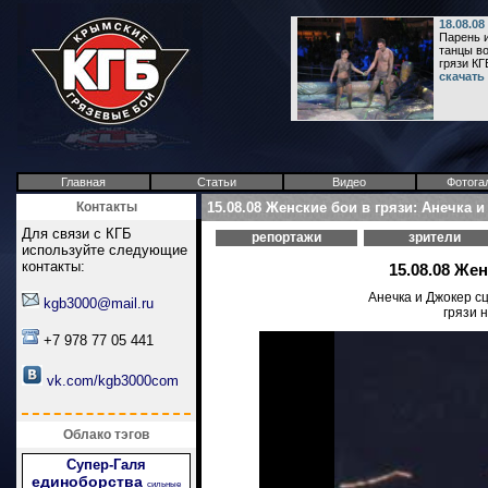
18.08.0
Парень 
танцы во
грязи КГБ
скачать
Главная
Статьи
Видео
Фотога
Контакты
15.08.08 Женские бои в грязи: Анечка 
Для связи с КГБ
репортажи
зрители
используйте следующие
контакты:
15.08.08 Же
Анечка и Джокер сц
kgb3000@mail.ru
грязи 
+7 978 77 05 441
vk.com/kgb3000com
Облако тэгов
Супер-Галя
единоборства
сильные