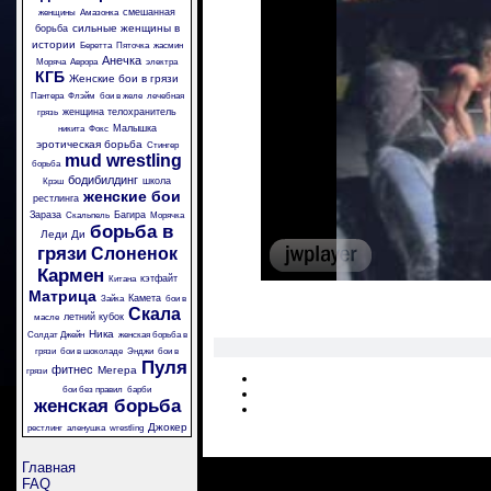
смешанная
женщины
Амазонка
сильные женщины в
борьба
истории
Беретта
Пяточка
жасмин
Анечка
Моряча
Аврора
электра
КГБ
Женские бои в грязи
Пантера
Флэйм
бои в желе
лечебная
женщина телохранитель
грязь
Малышка
никита
Фокс
эротическая борьба
Стингер
mud wrestling
борьба
бодибилдинг
школа
Крэш
женские бои
рестлинга
Зараза
Багира
Скальпель
Морячка
борьба в
Леди Ди
грязи
Слоненок
Кармен
кэтфайт
Китана
Матрица
Камета
Зайка
бои в
Скала
летний кубок
масле
Ника
Солдат Джейн
женская борьба в
грязи
бои в шоколаде
Энджи
бои в
Пуля
фитнес
Мегера
грязи
бои без правил
барби
женская борьба
Джокер
рестлинг
аленушка
wrestling
Главная
FAQ