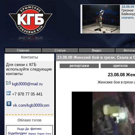
18.08.0
Грязное 
Байкону
скачать
Главная
Статьи
Видео
Фотога
Контакты
23.08.08 Женский бой в грязи. Скала и 
Для связи с КГБ
репортажи
зрители
используйте следующие
контакты:
23.08.08 Же
Женские бои в грязи 
kgb3000@mail.ru
+7 978 77 05 441
vk.com/kgb3000com
Облако тэгов
фитнес
Леди Ди
бодибилдинг
Аврора
Энджи
бои в