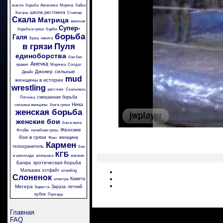
масле
борьба
Амазонка
Моряча
Зайка
школа рестлинга
Китана
Стингер
Скала
Матрица
женская
Супер-
борьба в грязи
барби
борьба
Галя
Крэш
никита
в грязи
Пуля
единоборства
бои без
Анечка
правил
Морячка
Солдат
Джокер
сильные
Джейн
mud
женщины в истории
wrestling
рестлинг
Скальпель
смешанная борьба
Пяточка
Ника
сильные женщины
бои в грязи
женская борьба
женские бои
бои в желе
Женские
Флэйм
лечебная грязь
бои в грязи
женщина
Фокс
Кармен
телохранитель
бои
КГБ
в шоколаде
аленушка
жасмин
эротическая борьба
Багира
Малышка
кэтфайт
wrestling
Слоненок
Камета
электра
Мегера
Зараза
летний
Беретта
кубок
Пантера
Главная
FAQ