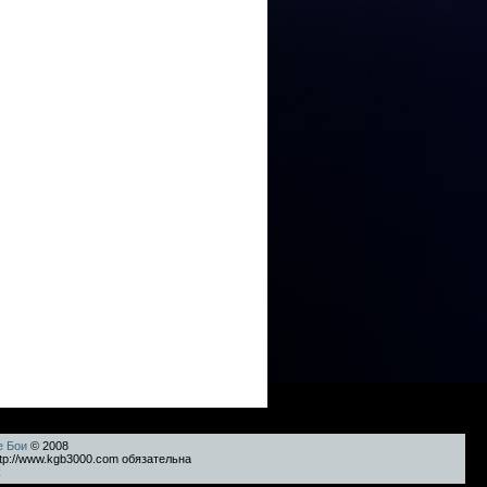
е Бои
© 2008
tp://www.kgb3000.com обязательна
k