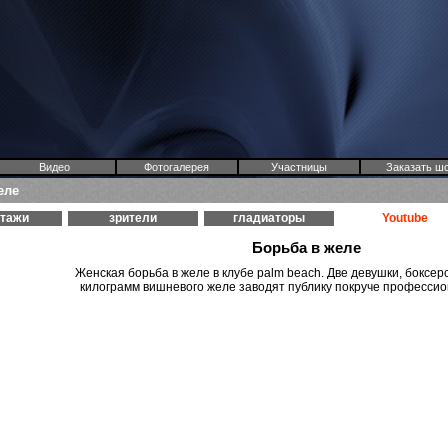
Видео
Фотогалерея
Участницы
Заказать ш
еле
ртажи
зрители
гладиаторы
Youtube
Борьба в желе
Женская борьба в желе в клубе palm beach. Две девушки, боксерс
килограмм вишневого желе заводят публику покруче профессио