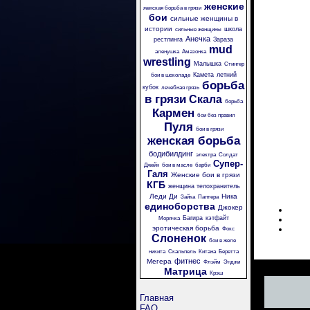
женские
женская борьба в грязи
бои
сильные женщины в
истории
школа
сильные женщины
Анечка
рестлинга
Зараза
mud
аленушка
Амазонка
wrestling
Малышка
Стингер
Камета
летний
бои в шоколаде
борьба
кубок
лечебная грязь
в грязи
Скала
борьба
Кармен
бои без правил
Пуля
бои в грязи
женская борьба
бодибилдинг
электра
Солдат
Супер-
Джейн
бои в масле
барби
Галя
Женские бои в грязи
КГБ
женщина телохранитель
Леди Ди
Ника
Зайка
Пантера
единоборства
Джокер
Багира
кэтфайт
Морячка
эротическая борьба
Фокс
Слоненок
бои в желе
никита
Скальпель
Китана
Беретта
фитнес
Мегера
Флэйм
Энджи
Матрица
Крэш
Главная
FAQ