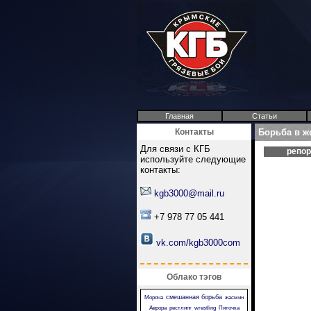
Главная
Статьи
Контакты
Борьба в ж
Для связи с КГБ
репо
используйте следующие
контакты:
kgb3000@mail.ru
+7 978 77 05 441
vk.com/kgb3000com
Облако тэгов
смешанная борьба
Моряча
жасмин
Аврора
рестлинг
wrestling
Пяточка