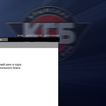
вход
·
забыл пароль
·
регистрация
оу
кий ринг и пара
нального бокса