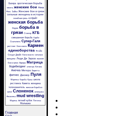
эротическая борьба
Багира
женские бои
Ника
никита
Женские бои в грязи
Фокс
Зайка
сильные женщины в истории
кэтфайт
лечебная грязь
женская борьба
борьба в
Энджи
грязи
КГБ
Стингер
смешанная борьба
барби
Супер-Галя
Скальпель
Кармен
рестлинг
бои в желе
единоборства
Флэйм
Солдат Джейн
бои в масле
сильные
Леди Ди
Зараза
женщины
жасмин
Матрица
бои в грязи
Аврора
бодибилдинг
электра
Китана
Анечка
Мегера
Беретта
Пуля
фитнес
Джокер
школа
Морячка
борьба
Крэш
рестлинга
Камета
женщина
телохранитель
женская борьба в
Слоненок
грязи
аленушка
mud wrestling
Амазонка
летний кубок
Моряча
Пяточка
Малышка
Главная