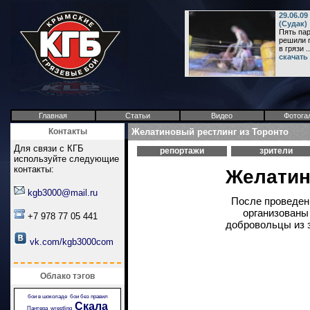
29.06.0
(Судак)
Пять пар
решили 
в грязи ..
скачать
Главная
Статьи
Видео
Фотога
Контакты
Желатиновый рестлинг из Торонто
Для связи с КГБ
репортажи
зрители
используйте следующие
контакты:
Желатин
kgb3000@mail.ru
После проведени
организованы
+7 978 77 05 441
добровольцы из 
vk.com/kgb3000com
Облако тэгов
бои в шоколаде
бои без правил
Скала
Пантера
wrestling