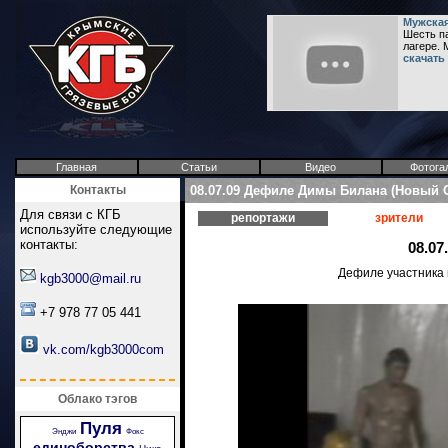
Мужская
Шесть па
лагере. M
скачать
Главная
Статьи
Видео
Фотога
Контакты
08.07.09 Дефиле Димы Билана (Новый 
Для связи с КГБ
репортажи
зрители
используйте следующие
контакты:
08.0
Дефиле участника 
kgb3000@mail.ru
+7 978 77 05 441
vk.com/kgb3000com
Облако тэгов
Пуля
Энджи
Фокс
единоборства