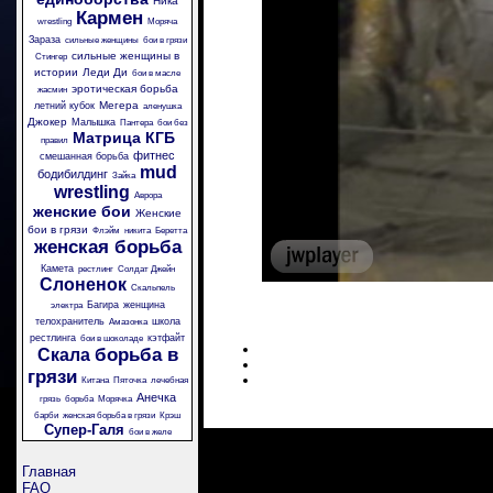
Ника
Кармен
wrestling
Моряча
Зараза
сильные женщины
бои в грязи
сильные женщины в
Стингер
истории
Леди Ди
бои в масле
эротическая борьба
жасмин
Мегера
летний кубок
аленушка
Джокер
Малышка
Пантера
бои без
Матрица
КГБ
правил
фитнес
смешанная борьба
mud
бодибилдинг
Зайка
wrestling
Аврора
женские бои
Женские
бои в грязи
Флэйм
никита
Беретта
женская борьба
Камета
рестлинг
Солдат Джейн
Слоненок
Скальпель
Багира
женщина
электра
телохранитель
школа
Амазонка
рестлинга
кэтфайт
бои в шоколаде
борьба в
Скала
грязи
Китана
Пяточка
лечебная
Анечка
грязь
борьба
Морячка
барби
женская борьба в грязи
Крэш
Супер-Галя
бои в желе
Главная
FAQ