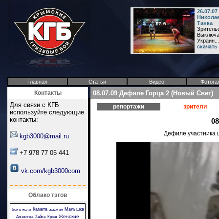
26.07.0
Николае
Танка
Зрительс
Выключа
Украин...
скачать
Главная
Статьи
Видео
Фотога
Контакты
08.07.09 Дефиле Горца 2 (Новый Свет)
Для связи с КГБ
репортажи
зрители
используйте следующие
контакты:
08
Дефиле участника ш
kgb3000@mail.ru
+7 978 77 05 441
vk.com/kgb3000com
Облако тэгов
Камета
Малышка
бои в желе
жасмин
Женские
Амазонка
Зайка
Крэш