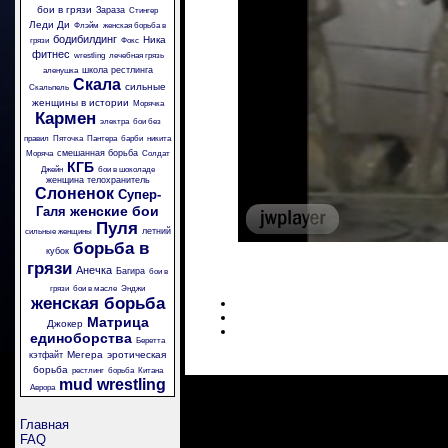
бои в грязи
Зараза
Стингер
Леди Ди
Флэйм
женская борьба в
бодибилдинг
Ника
грязи
Фокс
фитнес
wrestling
лечебная грязь
школа рестлинга
аленушка
Скала
сильные
Скальпель
женщины в истории
Морячка
Кармен
электра
бои без
правил
Пяточка
Пантера
барби
никита
смешанная борьба
Моряча
Солдат
КГБ
Джейн
бои в шоколаде
женщина телохранитель
Слоненок
Супер-
женские бои
Галя
Пуля
летний
сильные женщины
борьба в
кубок
грязи
Анечка
Багира
бои в
грязи
бои в масле
Энджи
женская борьба
Матрица
Джокер
единоборства
Беретта
Мегера
эротическая
кэтфайт
борьба
рестлинг
борьба
Китана
mud wrestling
Аврора
Главная
FAQ