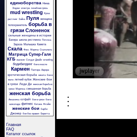
единоборства
Ника
Энджи
электра
лечебная грязь
mud wrestling
Крэш
Пуля
женщина
рестлинг
Зайка
борьба в
телохранитель
грязи
Слоненок
сильные женщины в истории
Багира
школа рестлинга
Пяточка
Зараза
Малышка
Камета
Скала
Фокс
Моряча
Скальпель
Матрица
Супер-Галя
КГБ
жасмин
Солдат Джейн
wrestling
бодибилдинг
бои в масле
Кармен
Пантера
Аврора
эротическая борьба
никита
бои в
Женские бои
летний кубок
желе
в грязи
Леди Ди
женская борьба в
смешанная борьба
грязи
Морячка
женская борьба
кэтфайт
Амазонка
бои в грязи
бои в
фитнес
шоколаде
Китана
Флэйм
женские бои
барби
Джокер
бои без правил
Беретта
Главная
FAQ
Каталог ссылок