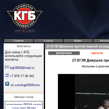
Главная
Статьи
Видео
Фотога
Контакты
17.07.09 Девушки против парней на ра
Для связи с КГБ
репортажи
зрители
используйте следующие
контакты:
17.07.09 Девушки п
Мальчики и девочки
kgb3000@mail.ru
+7 978 77 05 441
vk.com/kgb3000com
Облако тэгов
Анечка
сильные женщины
аленушка
Мегера
Стингер
борьба