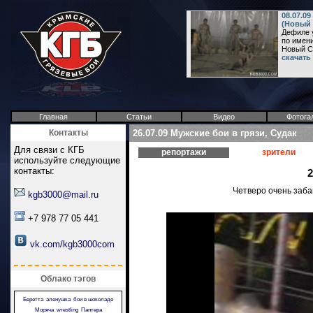
08.07.0
(Новый 
Дефиле 
по имени
Новый С
скачать
Главная
Статьи
Видео
Фотога
Контакты
26.07.09 Мужские бои в грязи, Судак
Для связи с КГБ
репортажи
зрители
используйте следующие
контакты:
2
Четверо очень заба
kgb3000@mail.ru
+7 978 77 05 441
vk.com/kgb3000com
Облако тэгов
Беретта
аленушка
бои в шоколаде
Моряча
wrestling
Пантера