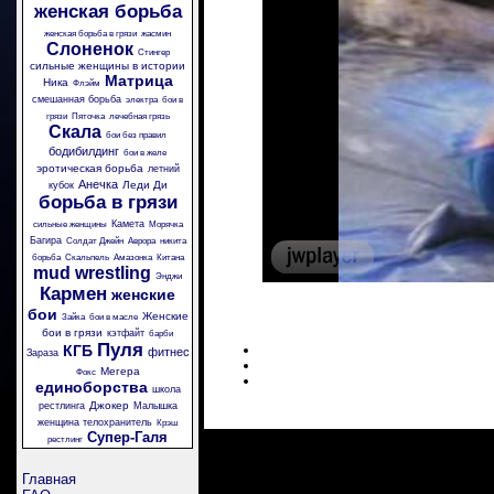
женская борьба
женская борьба в грязи
жасмин
Слоненок
Стингер
сильные женщины в истории
Матрица
Ника
Флэйм
смешанная борьба
электра
бои в
грязи
Пяточка
лечебная грязь
Скала
бои без правил
бодибилдинг
бои в желе
эротическая борьба
летний
Анечка
Леди Ди
кубок
борьба в грязи
Камета
сильные женщины
Морячка
Багира
Солдат Джейн
Аврора
никита
борьба
Скальпель
Амазонка
Китана
mud wrestling
Энджи
Кармен
женские
бои
Женские
Зайка
бои в масле
бои в грязи
кэтфайт
барби
Пуля
КГБ
фитнес
Зараза
Мегера
Фокс
единоборства
школа
Джокер
рестлинга
Малышка
женщина телохранитель
Крэш
Супер-Галя
рестлинг
Главная