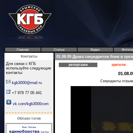
Главная
Статьи
Видео
Фотога
Контакты
01.08.09 Драка секундантов боев в гряз
Для связи с КГБ
репортажи
зрители
используйте следующие
контакты:
01.08.
Секунданты отрыва
kgb3000@mail.ru
+7 978 77 05 441
vk.com/kgb3000com
Облако тэгов
Фокс
Китана
единоборства
бои без