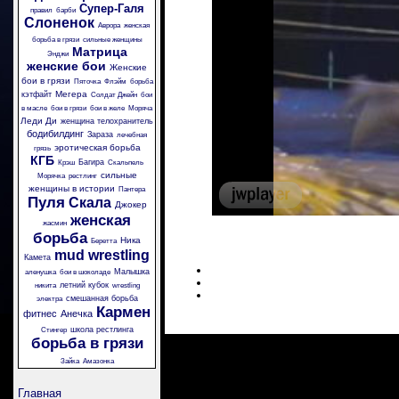
Супер-Галя
правил
барби
Слоненок
Аврора
женская
борьба в грязи
сильные женщины
Матрица
Энджи
женские бои
Женские
бои в грязи
Пяточка
Флэйм
борьба
Мегера
кэтфайт
Солдат Джейн
бои
в масле
бои в грязи
бои в желе
Моряча
Леди Ди
женщина телохранитель
бодибилдинг
Зараза
лечебная
эротическая борьба
грязь
КГБ
Багира
Крэш
Скальпель
сильные
Морячка
рестлинг
женщины в истории
Пантера
Пуля
Скала
Джокер
женская
жасмин
борьба
Ника
Беретта
mud wrestling
Камета
Малышка
аленушка
бои в шоколаде
летний кубок
никита
wrestling
смешанная борьба
электра
Кармен
фитнес
Анечка
школа рестлинга
Стингер
борьба в грязи
Зайка
Амазонка
Главная